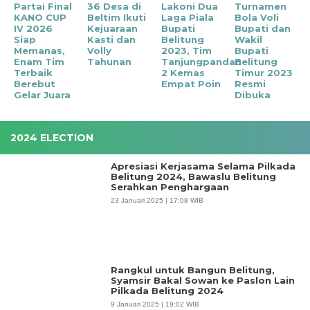
Partai Final
36 Desa di
Lakoni Dua
Turnamen
KANO CUP
Beltim Ikuti
Laga Piala
Bola Voli
IV 2026
Kejuaraan
Bupati
Bupati dan
Siap
Kasti dan
Belitung
Wakil
Memanas,
Volly
2023, Tim
Bupati
Enam Tim
Tahunan
Tanjungpandan
Belitung
Terbaik
2 Kemas
Timur 2023
Berebut
Empat Poin
Resmi
Gelar Juara
Dibuka
2024 ELECTION
Apresiasi Kerjasama Selama Pilkada
Belitung 2024, Bawaslu Belitung
Serahkan Penghargaan
23 Januari 2025 | 17:08 WIB
Rangkul untuk Bangun Belitung,
Syamsir Bakal Sowan ke Paslon Lain
Pilkada Belitung 2024
9 Januari 2025 | 19:02 WIB