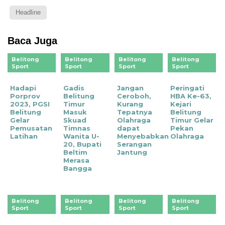
Headline
Baca Juga
Belitong
Belitong
Belitong
Belitong
Sport
Sport
Sport
Sport
Hadapi
Gadis
Jangan
Peringati
Porprov
Belitung
Ceroboh,
HBA Ke-63,
2023, PGSI
Timur
Kurang
Kejari
Belitung
Masuk
Tepatnya
Belitung
Gelar
Skuad
Olahraga
Timur Gelar
Pemusatan
Timnas
dapat
Pekan
Latihan
Wanita U-
Menyebabkan
Olahraga
20, Bupati
Serangan
Beltim
Jantung
Merasa
Bangga
Belitong
Belitong
Belitong
Belitong
Sport
Sport
Sport
Sport