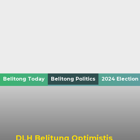
Belitong Today
Belitong Politics
2024 Election
DLH Belitung Optimistis