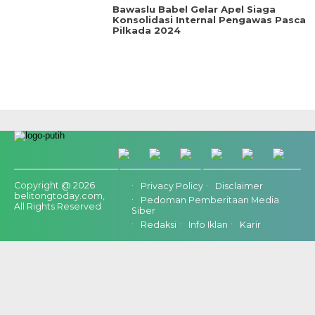
Bawaslu Babel Gelar Apel Siaga
Konsolidasi Internal Pengawas Pasca
Pilkada 2024
Copyright @ 2026
Privacy Policy
Disclaimer
belitongtoday.com,
Pedoman Pemberitaan Media
All Rights Reserved
Siber
Redaksi
Info Iklan
Karir