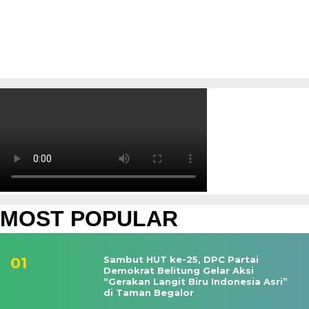
MOST POPULAR
Sambut HUT ke-25, DPC Partai
Demokrat Belitung Gelar Aksi
“Gerakan Langit Biru Indonesia Asri”
di Taman Begalor