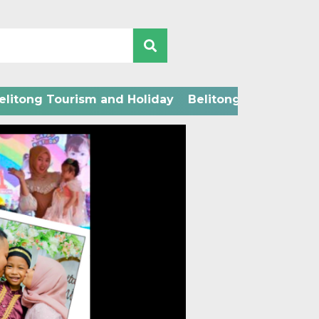
elitong Tourism and Holiday
Belitong Technology