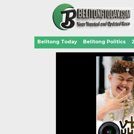
Belitong Today
Belitong Politics