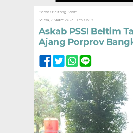
Home /
Belitong Sport
Selasa, 7 Maret 2023 - 17:59 WIB
Askab PSSI Beltim T
Ajang Porprov Bangk