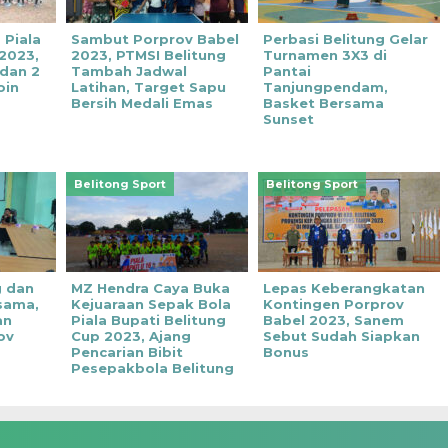
 Piala
Sambut Porprov Babel
Perbasi Belitung Gelar
 2023,
2023, PTMSI Belitung
Turnamen 3X3 di
dan 2
Tambah Jadwal
Pantai
oin
Latihan, Target Sapu
Tanjungpendam,
Bersih Medali Emas
Basket Bersama
Sunset
Belitong Sport
Belitong Sport
g dan
MZ Hendra Caya Buka
Lepas Keberangkatan
sama,
Kejuaraan Sepak Bola
Kontingen Porprov
an
Piala Bupati Belitung
Babel 2023, Sanem
ov
Cup 2023, Ajang
Sebut Sudah Siapkan
Pencarian Bibit
Bonus
Pesepakbola Belitung