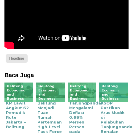
Headline
Baca Juga
Belitong
Belitong
Belitong
Belitong
Economic
Economic
Economic
Economic
and
and
and
and
Business
Business
Business
Business
KM Lawit
Belitung
Tanjungpandan
KSOP
Angkut 62
Menjadi
Mengalami
Pastikan
Pemudik
Tuan
Deflasi
Arus Mudik
Rute
Rumah
0,68%
di
Jakarta –
Pertemuan
Persen
Pelabuhan
Belitung
High-Level
Persen
Tanjungpanda
Task Force
pada
Berjalan