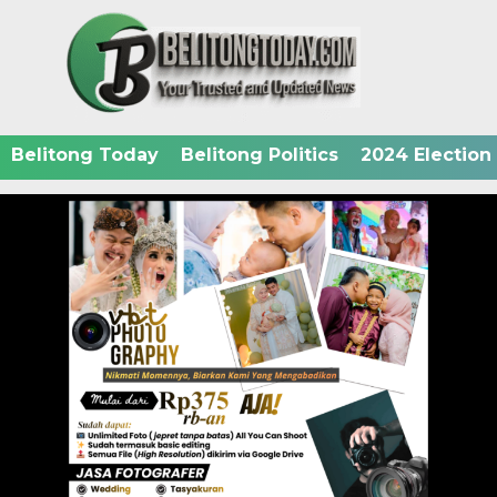
Belitong Today
Belitong Politics
2024 Election