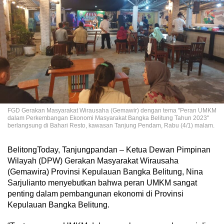
FGD Gerakan Masyarakat Wirausaha (Gemawir) dengan tema "Peran UMKM
dalam Perkembangan Ekonomi Masyarakat Bangka Belitung Tahun 2023"
berlangsung di Bahari Resto, kawasan Tanjung Pendam, Rabu (4/1) malam.
BelitongToday, Tanjungpandan – Ketua Dewan Pimpinan
Wilayah (DPW) Gerakan Masyarakat Wirausaha
(Gemawira) Provinsi Kepulauan Bangka Belitung, Nina
Sarjulianto menyebutkan bahwa peran UMKM sangat
penting dalam pembangunan ekonomi di Provinsi
Kepulauan Bangka Belitung.