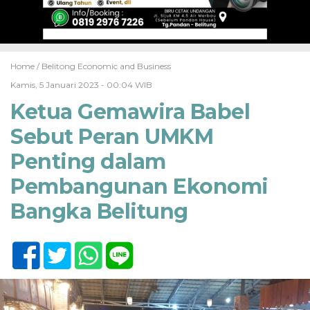
Home /
Belitong Economic and Business
Kamis, 5 Januari 2023 - 00:04 WIB
Ketua Gemawira Babel
Sebut Peran UMKM
Penting dalam
Pembangunan Ekonomi
Bangka Belitung