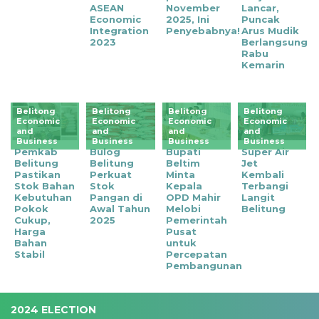
ASEAN
November
Lancar,
Economic
2025, Ini
Puncak
Integration
Penyebabnya!
Arus Mudik
2023
Berlangsung
Rabu
Kemarin
Belitong
Belitong
Belitong
Belitong
Economic
Economic
Economic
Economic
and
and
and
and
Business
Business
Business
Business
Pemkab
Bulog
Bupati
Super Air
Belitung
Belitung
Beltim
Jet
Pastikan
Perkuat
Minta
Kembali
Stok Bahan
Stok
Kepala
Terbangi
Kebutuhan
Pangan di
OPD Mahir
Langit
Pokok
Awal Tahun
Melobi
Belitung
Cukup,
2025
Pemerintah
Harga
Pusat
Bahan
untuk
Stabil
Percepatan
Pembangunan
2024 ELECTION