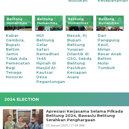
‘Blusukan’
Kesepahaman
Belitong
Belitong
Belitong
Belitong
Humanities
Humanities
Humanities
Humanities
Kabar
MUI
Besok, Pj
Dari
Gembira,
Belitung
Bupati
Panggung
Bupati
Gelar
Belitung
Kecil,
Beltim
Safari
Yuspian
Mimpi
Jamin
Ramadhan
Dilantik di
Besar Anak
Tidak Ada
1445
GSG, Sekda
Beltim
Pemecatan
Hijiriah di
Belitung
Mulai
Bagi
Masjid Al-
Pastikan
Tumbuh
Tenaga
Kautsar
Kesiapan
Honorer
Desa
Acara
Pegantungan
2024 ELECTION
Apresiasi Kerjasama Selama Pilkada
Belitung 2024, Bawaslu Belitung
Serahkan Penghargaan
23 Januari 2025 | 17:08 WIB