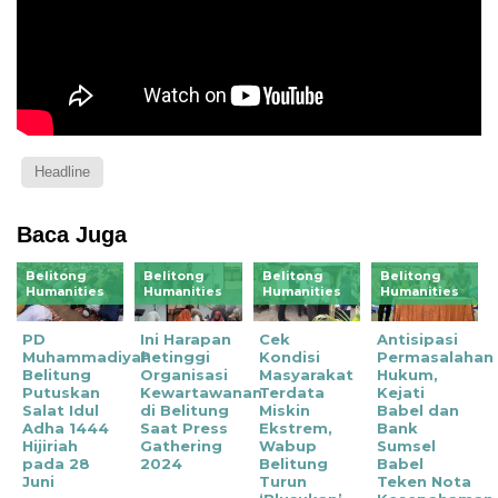
Headline
Baca Juga
Belitong
Belitong
Belitong
Belitong
Humanities
Humanities
Humanities
Humanities
PD
Ini Harapan
Cek
Antisipasi
Muhammadiyah
Petinggi
Kondisi
Permasalahan
Belitung
Organisasi
Masyarakat
Hukum,
Putuskan
Kewartawanan
Terdata
Kejati
Salat Idul
di Belitung
Miskin
Babel dan
Adha 1444
Saat Press
Ekstrem,
Bank
Hijiriah
Gathering
Wabup
Sumsel
pada 28
2024
Belitung
Babel
Juni
Turun
Teken Nota