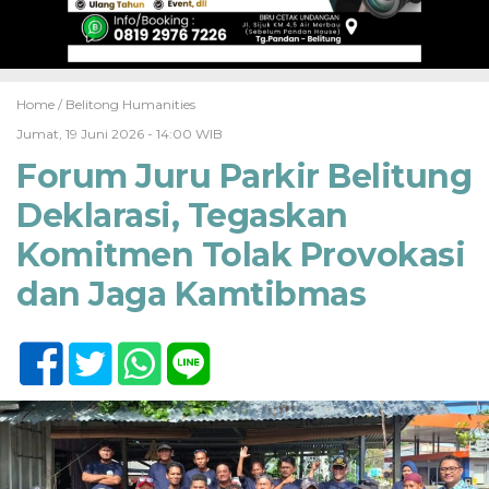
Home /
Belitong Humanities
Jumat, 19 Juni 2026 - 14:00 WIB
Forum Juru Parkir Belitung
Deklarasi, Tegaskan
Komitmen Tolak Provokasi
dan Jaga Kamtibmas