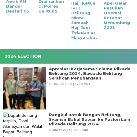
Awak KM
Diamankan
Haji, Ketua
Apel Gelar
Bandar
di Polres
IPHI
Pasukan
Bestari 05
Belitung
Belitung
Operasi
Minta
Ketupat
Jamaah
Menumbing
Haji Jadi
2023
Teladan di
Masyarakat
2024 ELECTION
Apresiasi Kerjasama Selama Pilkada
Belitung 2024, Bawaslu Belitung
Serahkan Penghargaan
23 Januari 2025 | 17:08 WIB
Rangkul untuk Bangun Belitung,
Syamsir Bakal Sowan ke Paslon Lain
Pilkada Belitung 2024
9 Januari 2025 | 19:02 WIB