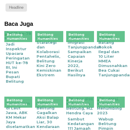
Headline
Baca Juga
Belitong
Belitong
Belitong
Belitong
Lewat
Kantor
20.720
Humanities
Humanities
Humanities
Humanities
Starategi
Imigrasi
Batang
Jadi
dan
Tanjungpandan
Rokok
Inspektur
Kolaborasi
Sampaikan
Ilegal dan
Upacara
Pentahelix,
Capaian
10 Liter
Peringatan
Belitung
Kinerja
MMEA
HUT ke-78
Kini Zero
2022,
Dimusnahkan
RI, Ini
Kemiskinan
Berikut
Bea Cukai
Pesan
Ekstrem
Hasilnya
Tanjungpanda
Bupati
Belitung
Belitong
Belitong
Belitong
Belitong
Tenggelam
Polres
Humanities
Humanities
Humanities
Humanities
di Laut
Belitung
Jawa, ABK
Gagalkan
KM Mekar
Aksi Balap
Sambut
Wabup
Jaya
Liar, 30
Kedatangan
Belitung
diselamatkan
Kendaraan
111 Jamaah
Pimpin