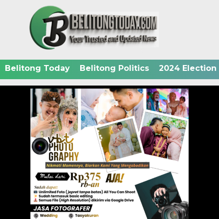
Belitong Today
Belitong Politics
2024 Election