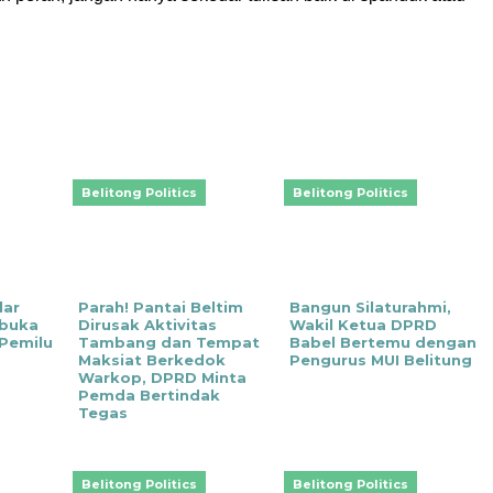
Belitong Politics
Belitong Politics
lar
Parah! Pantai Beltim
Bangun Silaturahmi,
rbuka
Dirusak Aktivitas
Wakil Ketua DPRD
Pemilu
Tambang dan Tempat
Babel Bertemu dengan
Maksiat Berkedok
Pengurus MUI Belitung
Warkop, DPRD Minta
Pemda Bertindak
Tegas
Belitong Politics
Belitong Politics