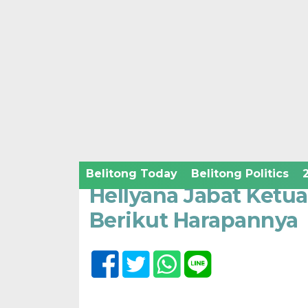
Home /
Belitong Politics
Minggu, 23 Oktober 2022 - 21:10 WIB
Belitong Today
Belitong Politics
Hellyana Jabat Ketu
Berikut Harapannya