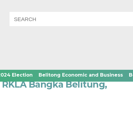
2024 Election
Belitong Economic and Business
B
a RKLA Bangka Belitung,