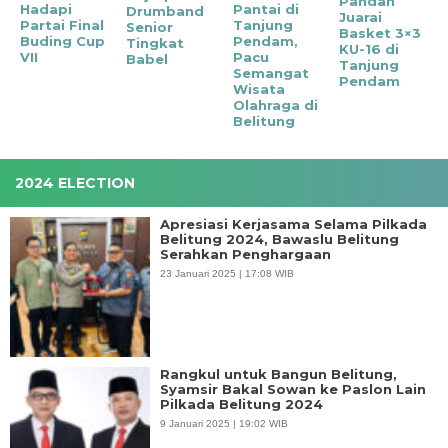
Pandan
Hadapi
Pantai di
Drumband
Juarai
Partai Final
Tanjung
Senior
Basket 3×3
Buding Cup
Pendam,
Tingkat
KU-16 di
VII
Pacu
Babel
Tanjung
Semangat
Pendam
Wisata
Olahraga di
Belitung
2024 ELECTION
Apresiasi Kerjasama Selama Pilkada
Belitung 2024, Bawaslu Belitung
Serahkan Penghargaan
23 Januari 2025 | 17:08 WIB
Rangkul untuk Bangun Belitung,
Syamsir Bakal Sowan ke Paslon Lain
Pilkada Belitung 2024
9 Januari 2025 | 19:02 WIB