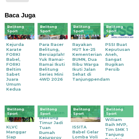
Baca Juga
Belitong
Belitong
Belitong
Belitong
Sport
Sport
Sport
Sport
Kejurda
‎Para Racer
Rayakan
PSSI Buat
Karate
Belitung,
HUT ke-25
Keputusan
FORKI
Bersiaplah!
Kementerian
Aneh,
Babel,
Yuk Ramai-
BUMN, Dua
Sangat
FORKI
Ramai Ikuti
Ribu Warga
Rugikan
Beltim
Belitung
Ikuti Jalan
Persib
Sabet
Series Mini
Sehat di
Juara
4WD 2026
Tanjungpendam
Umum
Kedua
Belitong
Belitong
Belitong
Belitong
Kabupaten
Sport
Sport
Sport
Sport
Belitung
William
Timur Jadi
Raih MVP,
KLVC
ISSITA
Tuan
Tim SMK 1
Manggar
Babel Gelar
Rumah
Tanjung
Siap
Lomba Voli
Kejurprov