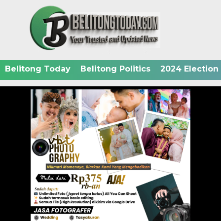
Belitong Today
Belitong Politics
2024 Election