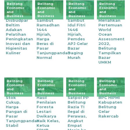
Belitong
Belitong
Belitong
Belitong
Economic
Economic
Economic
Economic
and
and
and
and
Business
Business
Business
Business
Disbudpar
Sambut
Sambut
Meriahkan
Beltim
Ramadhan
Idul Fitri
Pertemuan
Adakan
1444
1446
World
Pelatihan
Hijriah,
Hijriah,
Ocean
Peningkatan
Harga
Pemdes
Assessment
Inovasi dan
Beras di
APJ Gelar
2022,
Higienitas
Pasar
Bazar
Belitung
Kuliner
Tanjungpandan
Daging
Tampilkan
Normal
Murah
Bazar
UMKM
Belitong
Belitong
Belitong
Belitong
Economic
Economic
Economic
Economic
and
and
and
and
Business
Business
Business
Business
‎Stok
Hasil
Satpol PP
BPC HIPMI
Cukup,
Penilaian
Belitung
Kabupaten
Harga
Foresta
Razia TI
Belitung
Pangan di
Lestari
Ilegal di
Gelar
Pasar
Dwikarya
Perawas,
Rakercab
Tanjungpandan
Naik Kelas,
Angkut
Stabil
Ketua
Empat
FPMB
Mesin ke