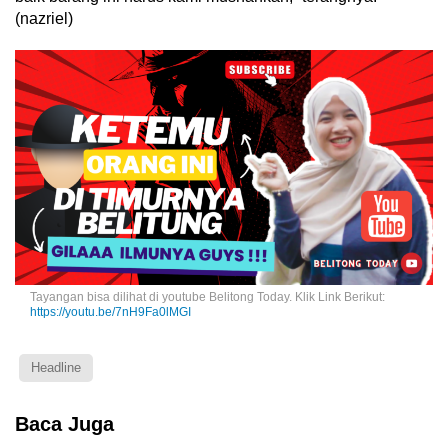
(nazriel)
Tayangan bisa dilihat di youtube Belitong Today. Klik Link Berikut:
https://youtu.be/7nH9Fa0lMGI
Headline
Baca Juga