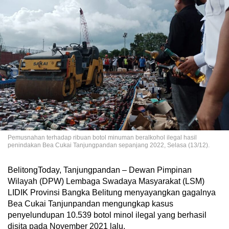
Pemusnahan terhadap ribuan botol minuman beralkohol ilegal hasil
penindakan Bea Cukai Tanjungpandan sepanjang 2022, Selasa (13/12).
BelitongToday, Tanjungpandan – Dewan Pimpinan
Wilayah (DPW) Lembaga Swadaya Masyarakat (LSM)
LIDIK Provinsi Bangka Belitung menyayangkan gagalnya
Bea Cukai Tanjunpandan mengungkap kasus
penyelundupan 10.539 botol minol ilegal yang berhasil
disita pada November 2021 lalu.