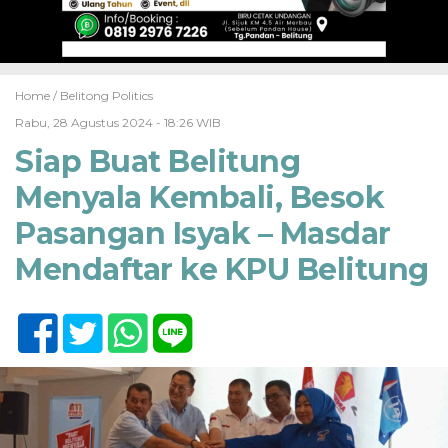
Home /
Belitong Politics
Rabu, 28 Agustus 2024 - 18:26 WIB
Siap Buat Belitung
Menyala Kembali, Besok
Pasangan Isyak – Masdar
Mendaftar ke KPU Belitung