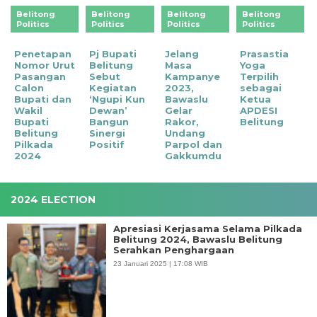
Belitong
Belitong
Belitong
Belitong
Politics
Politics
Politics
Politics
Penetapan
Pj Bupati
Jelang
Prasastia
Nomor Urut
Belitung
Masa
Yoga
Pasangan
Sebut
Kampanye
Terpilih
Calon
Kegiatan
2023,
sebagai
Bupati dan
‘Ngupi Kun
Bawaslu
Ketua
Wakil
Dewan’
Gelar
APDESI
Bupati
Bangun
Rakor,
Belitung
Belitung
Sinergi
Undang
Pilkada
Positif
Parpol dan
2024
Gakkumdu
2024 ELECTION
Apresiasi Kerjasama Selama Pilkada
Belitung 2024, Bawaslu Belitung
Serahkan Penghargaan
23 Januari 2025 | 17:08 WIB