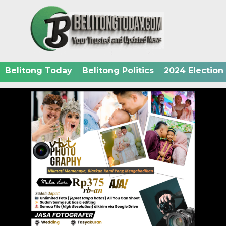
Belitong Today
Belitong Politics
2024 Election