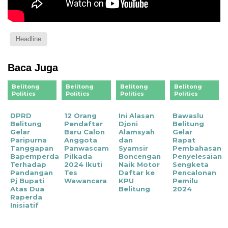
Headline
Baca Juga
Belitong
Belitong
Belitong
Belitong
Politics
Politics
Politics
Politics
DPRD
12 Orang
Ini Alasan
Bawaslu
Belitung
Pendaftar
Djoni
Belitung
Gelar
Baru Calon
Alamsyah
Gelar
Paripurna
Anggota
dan
Rapat
Tanggapan
Panwascam
Syamsir
Pembahasan
Bapemperda
Pilkada
Boncengan
Penyelesaian
Terhadap
2024 Ikuti
Naik Motor
Sengketa
Pandangan
Tes
Daftar ke
Pencalonan
Pj Bupati
Wawancara
KPU
Pemilu
Atas Dua
Belitung
2024
Raperda
Inisiatif