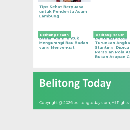
Tips Sehat Berpuasa
untuk Penderita Asam
Lambung
Belitong Health
Belitong Health
Bahan Alami untuk
Belitung Fokus
Mengurangi Bau Badan
Turunkan Angka
yang Menyengat
Stunting, Dipicu
Persolan Pola A
Bukan Asupan Gi
Copyright @ 2026 belitongtoday.com, All Rights