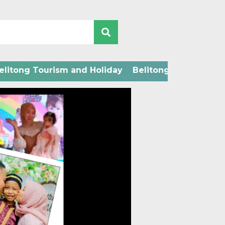
elitong Tourism and Holiday
Belitong Technology