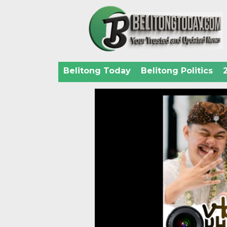
Belitong Today
Belitong Politics