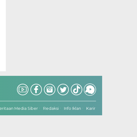
itaan Media Siber
Redaksi
Info Iklan
Karir