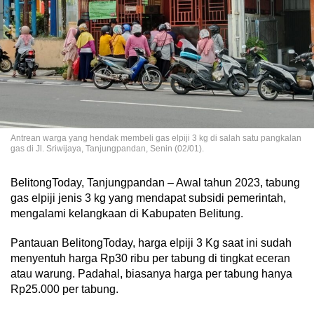
Antrean warga yang hendak membeli gas elpiji 3 kg di salah satu pangkalan
gas di Jl. Sriwijaya, Tanjungpandan, Senin (02/01).
BelitongToday, Tanjungpandan – Awal tahun 2023, tabung
gas elpiji jenis 3 kg yang mendapat subsidi pemerintah,
mengalami kelangkaan di Kabupaten Belitung.
Pantauan BelitongToday, harga elpiji 3 Kg saat ini sudah
menyentuh harga Rp30 ribu per tabung di tingkat eceran
atau warung. Padahal, biasanya harga per tabung hanya
Rp25.000 per tabung.