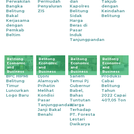
Perwakilan
Permudah
dan
Takjub
Bangka
Penyaluran
Kapolres
dengan
Belitung
ZIS
Belitung
Keindahan
Bakal
Sidak
Belitung
Kerjasama
Harga
dengan
Beras di
Pemkab
Pasar
Beltim
Induk
Tanjungpandan
Belitong
Belitong
Belitong
Belitong
Economic
Economic
Economic
Economic
and
and
and
and
Business
Business
Business
Business
BPC HIPMI
Djoni
Sanem
Produksi
Belitung
Alamsyah
Temui Pj
Cabai
Timur
Prihatin
Gubernur
Belitung
Luncurkan
Melihat
Babel,
Tahun
Logo Baru
Kondisi
Bahas
2022 Capai
Pasar
Tuntutan
407,05 Ton
Tanjungpandan,
Warga
Janji Bakal
Terhadap
Benahi
PT. Foresta
Lestari
Dwikarya