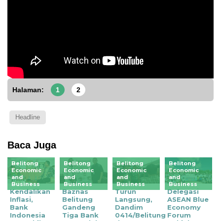
Halaman:
1
2
Headline
Baca Juga
Belitong
Belitong
Belitong
Belitong
Economic
Economic
Economic
Economic
and
and
and
and
Business
Business
Business
Business
Kendalikan
Baznas
Turun
Delegasi
Inflasi,
Belitung
Langsung,
ASEAN Blue
Bank
Gandeng
Dandim
Economy
Indonesia
Tiga Bank
0414/Belitung
Forum