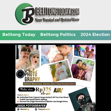
Belitong Today
Belitong Politics
2024 Election