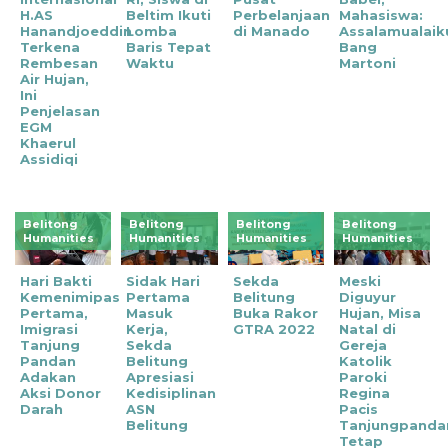
H.AS
Beltim Ikuti
Perbelanjaan
Mahasiswa:
Hanandjoeddin
Lomba
di Manado
Assalamualai
Terkena
Baris Tepat
Bang
Rembesan
Waktu
Martoni
Air Hujan,
Ini
Penjelasan
EGM
Khaerul
Assidiqi
Belitong
Belitong
Belitong
Belitong
Humanities
Humanities
Humanities
Humanities
Hari Bakti
Sidak Hari
Sekda
Meski
Kemenimipas
Pertama
Belitung
Diguyur
Pertama,
Masuk
Buka Rakor
Hujan, Misa
Imigrasi
Kerja,
GTRA 2022
Natal di
Tanjung
Sekda
Gereja
Pandan
Belitung
Katolik
Adakan
Apresiasi
Paroki
Aksi Donor
Kedisiplinan
Regina
Darah
ASN
Pacis
Belitung
Tanjungpanda
Tetap