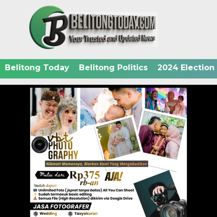
Belitong Today
Belitong Politics
2024 Election