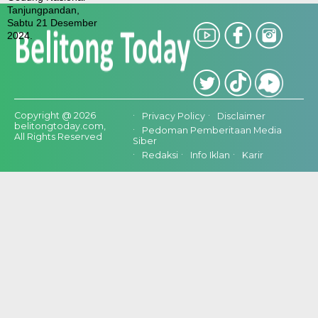
Copyright @ 2026
Privacy Policy
Disclaimer
belitongtoday.com,
Pedoman Pemberitaan Media
All Rights Reserved
Siber
Redaksi
Info Iklan
Karir