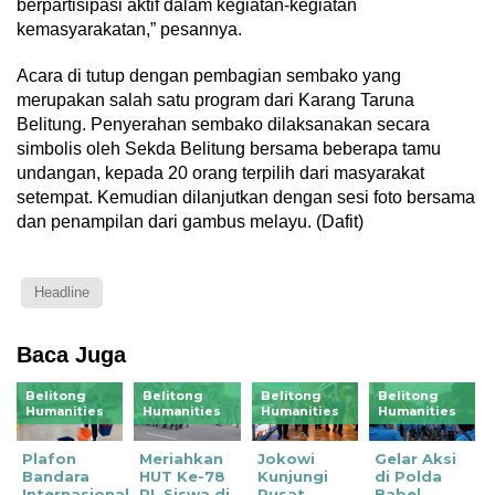
berpartisipasi aktif dalam kegiatan-kegiatan
kemasyarakatan,” pesannya.
Acara di tutup dengan pembagian sembako yang
merupakan salah satu program dari Karang Taruna
Belitung. Penyerahan sembako dilaksanakan secara
simbolis oleh Sekda Belitung bersama beberapa tamu
undangan, kepada 20 orang terpilih dari masyarakat
setempat. Kemudian dilanjutkan dengan sesi foto bersama
dan penampilan dari gambus melayu. (Dafit)
Headline
Baca Juga
Belitong
Belitong
Belitong
Belitong
Humanities
Humanities
Humanities
Humanities
Plafon
Meriahkan
Jokowi
Gelar Aksi
Bandara
HUT Ke-78
Kunjungi
di Polda
Internasional
RI, Siswa di
Pusat
Babel,