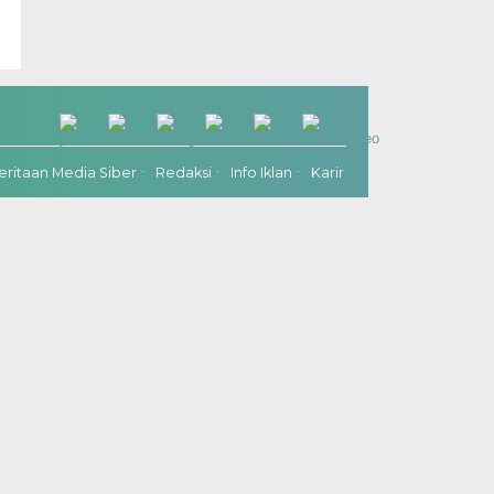
itaan Media Siber
Redaksi
Info Iklan
Karir