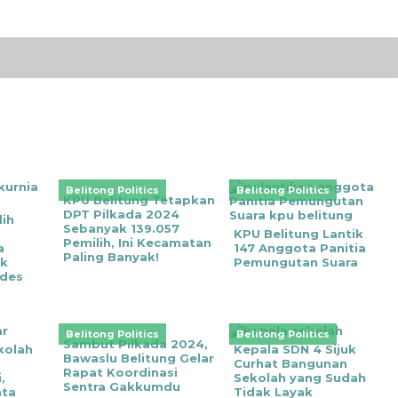
Belitong Politics
Belitong Politics
KPU Belitung Tetapkan
DPT Pilkada 2024
lih
Sebanyak 139.057
KPU Belitung Lantik
Pemilih, Ini Kecamatan
a
147 Anggota Panitia
Paling Banyak!
ak
Pemungutan Suara
ades
Belitong Politics
Belitong Politics
Sambut Pilkada 2024,
kolah
Kepala SDN 4 Sijuk
Bawaslu Belitung Gelar
Curhat Bangunan
Rapat Koordinasi
,
Sekolah yang Sudah
Sentra Gakkumdu
nta
Tidak Layak