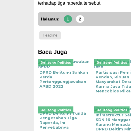
terhadap tiga raperda tersebut.
Halaman:
1
2
Headline
Baca Juga
Belitong Politics
Belitong Politics
DPRD Belitung Sahkan
Partisipasi Pemi
Perda
Rendah, Ribuan
Pertanggungjawaban
Masyarakat Des
APBD 2022
Kurnia Jaya Tid
Mencoblos Pilk
Belitong Politics
Belitong Politics
DPRD Belitung Tunda
Infrastruktur Se
Pengesahan Tiga
SDN 16 Manggar
Raperda, Ini
Kurang Memadai
Penyebabnya
DPRD Beltim Mi