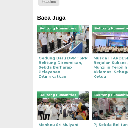
Headline
Baca Juga
Belitong Humanities
Belitong Humaniti
Gedung Baru DPMTSPP
Musda III APDESI
Belitung Diresmikan,
Berjalan Sukses,
Sekda Berharap
Munzilin Terpilih
Pelayanan
Aklamasi Sebag
Ditingkatkan
Ketua
Belitong Humanities
Belitong Humaniti
Menkeu Sri Mulyani
Pj Sekda Belitu