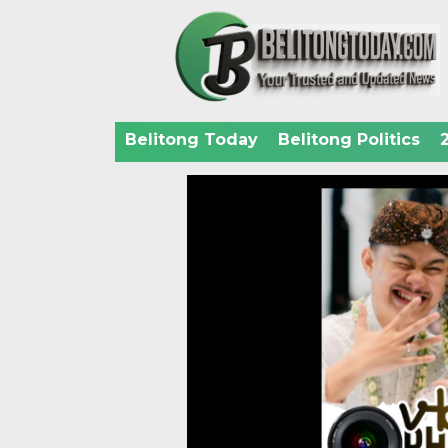
Belitong Today
Belitong Politics