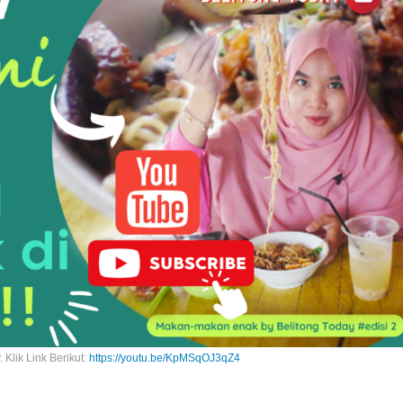
 Klik Link Berikut:
https://youtu.be/KpMSqOJ3qZ4