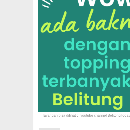
Tayangan bisa dilihat di youtube channel BelitongToday.