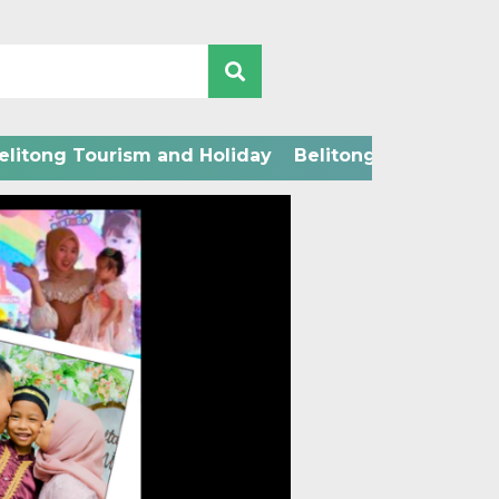
elitong Tourism and Holiday
Belitong Technology