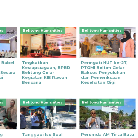
es
Belitong Humanities
Belitong Humanities
 Babel
Tingkatkan
Peringati HUT ke-27,
Kesiapsiagaan, BPBD
PTGMI Beltim Gelar
 Secara
Belitung Gelar
Baksos Penyuluhan
ai
Kegiatan KIE Rawan
dan Pemeriksaan
Bencana
Kesehatan Gigi
es
Belitong Humanities
Belitong Humanities
ng
Tanggapi Isu Soal
Perumda AM Tirta Batu