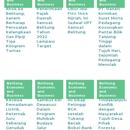
and
and
and
and
Business
Business
Business
Business
Ahok ke
Penerimaan
Libur Idul
PT. Ranati
Belitung,
Pajak
Fitri 1444
Kirimkan
Sanem
Daerah
Hijriah, Ini
Surat Minta
Berharap
Samsat
Jadwal UPT
Pedagang
Persoalan
Belitung
Samsat
Kosongkan
Kelangkaan
Tahun
Belitung
Pantai Bilik
Gas Elpiji
2022
Tanjung
Tiga
Lampaui
Tinggi
Kilogram
Target
dalam
Tuntas
Tujuh Hari,
Sejumlah
Pedagang
Menolak
Belitong
Belitong
Belitong
Belitong
Economic
Economic
Economic
Economic
and
and
and
and
Business
Business
Business
Business
‎Kecewa
Sambut KRI
Ini Sikap
Tindaklanjuti
Pemadaman
Dewaruci
Petinggi
Konflik
Listrik,
Dalam
BCA
dengan
Peternak
Program
setelah
Masyarakat
Juru
Muhibah
Tukang
Tujuh Desa,
Seberang
Budaya
Becak
Pihak
Geruduk
Jalur
Bobol Bank
Foresta