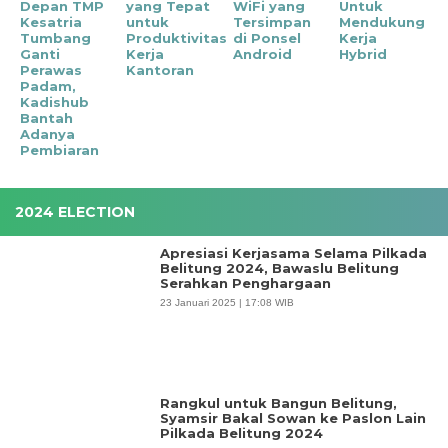
Depan TMP
yang Tepat
WiFi yang
Untuk
Kesatria
untuk
Tersimpan
Mendukung
Tumbang
Produktivitas
di Ponsel
Kerja
Ganti
Kerja
Android
Hybrid
Perawas
Kantoran
Padam,
Kadishub
Bantah
Adanya
Pembiaran
2024 ELECTION
Apresiasi Kerjasama Selama Pilkada
Belitung 2024, Bawaslu Belitung
Serahkan Penghargaan
23 Januari 2025 | 17:08 WIB
Rangkul untuk Bangun Belitung,
Syamsir Bakal Sowan ke Paslon Lain
Pilkada Belitung 2024