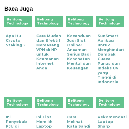
Baca Juga
Belitong
Belitong
Belitong
Belitong
Technology
Technology
Technology
Technology
Apa Itu
Cara Mudah
Kecanduan
SunSmart:
Crypto
dan Efektif
Judi Slot
Aplikasi
Staking ?
Memasang
Online:
untuk
VPN di HP
Ancaman
Menghindari
untuk
Serius Bagi
Dampak
Keamanan
Kesehatan
Cuaca
Internet
Mental dan
Panas dan
Anda
Keuangan
Indeks UV
yang
Tinggi di
Indonesia
Belitong
Belitong
Belitong
Belitong
Technology
Technology
Technology
Technology
Ini
Ini Tips
Cara
Rekomendasi
Penyebab
Memilih
Melihat
Laptop
PJU di
Laptop
Kata Sandi
Sharp