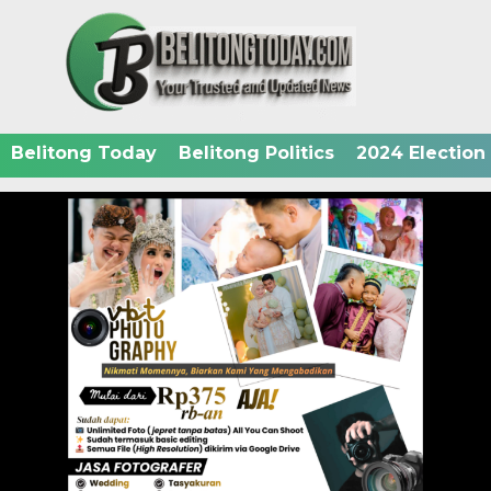
Belitong Today
Belitong Politics
2024 Election