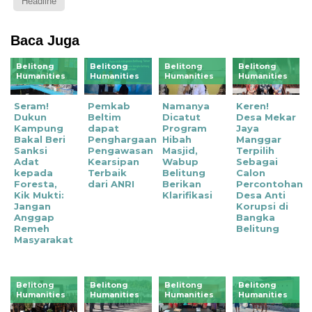
Headline
Baca Juga
Belitong
Belitong
Belitong
Belitong
Humanities
Humanities
Humanities
Humanities
Seram!
Pemkab
Namanya
Keren!
Dukun
Beltim
Dicatut
Desa Mekar
Kampung
dapat
Program
Jaya
Bakal Beri
Penghargaan
Hibah
Manggar
Sanksi
Pengawasan
Masjid,
Terpilih
Adat
Kearsipan
Wabup
Sebagai
kepada
Terbaik
Belitung
Calon
Foresta,
dari ANRI
Berikan
Percontohan
Kik Mukti:
Klarifikasi
Desa Anti
Jangan
Korupsi di
Anggap
Bangka
Remeh
Belitung
Masyarakat
Belitong
Belitong
Belitong
Belitong
Humanities
Humanities
Humanities
Humanities