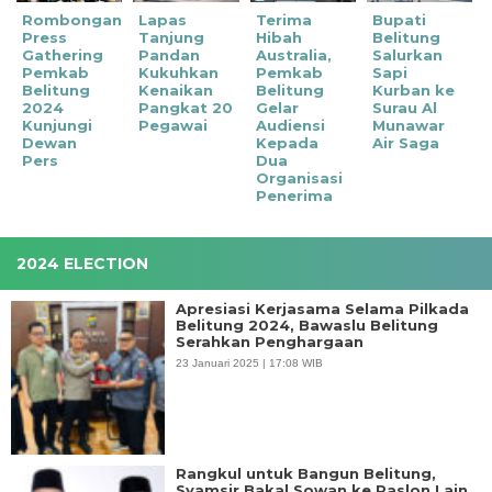
Rombongan
‎Lapas
Terima
Bupati
Press
Tanjung
Hibah
Belitung
Gathering
Pandan
Australia,
Salurkan
Pemkab
Kukuhkan
Pemkab
Sapi
Belitung
Kenaikan
Belitung
Kurban ke
2024
Pangkat 20
Gelar
Surau Al
Kunjungi
Pegawai
Audiensi
Munawar
Dewan
Kepada
Air Saga
Pers
Dua
Organisasi
Penerima
2024 ELECTION
Apresiasi Kerjasama Selama Pilkada
Belitung 2024, Bawaslu Belitung
Serahkan Penghargaan
23 Januari 2025 | 17:08 WIB
Rangkul untuk Bangun Belitung,
Syamsir Bakal Sowan ke Paslon Lain