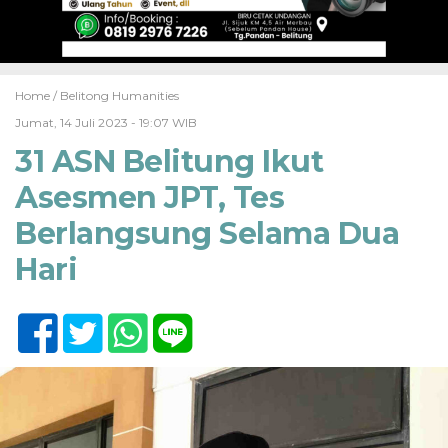
Home /
Belitong Humanities
Jumat, 14 Juli 2023 - 19:07 WIB
31 ASN Belitung Ikut
Asesmen JPT, Tes
Berlangsung Selama Dua
Hari