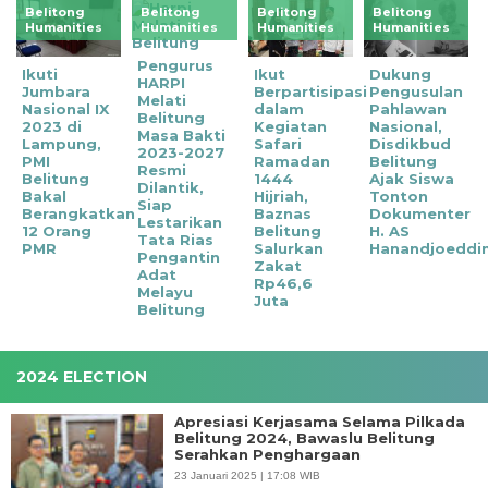
Belitong
Belitong
Belitong
Belitong
Humanities
Humanities
Humanities
Humanities
Pengurus
Ikuti
Ikut
‎Dukung
HARPI
Jumbara
Berpartisipasi
Pengusulan
Melati
Nasional IX
dalam
Pahlawan
Belitung
2023 di
Kegiatan
Nasional,
Masa Bakti
Lampung,
Safari
Disdikbud
2023-2027
PMI
Ramadan
Belitung
Resmi
Belitung
1444
Ajak Siswa
Dilantik,
Bakal
Hijriah,
Tonton
Siap
Berangkatkan
Baznas
Dokumenter
Lestarikan
12 Orang
Belitung
H. AS
Tata Rias
PMR
Salurkan
Hanandjoeddi
Pengantin
Zakat
Adat
Rp46,6
Melayu
Juta
Belitung
2024 ELECTION
Apresiasi Kerjasama Selama Pilkada
Belitung 2024, Bawaslu Belitung
Serahkan Penghargaan
23 Januari 2025 | 17:08 WIB