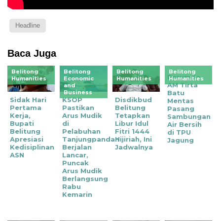
Headline
Baca Juga
Belitong
Belitong
Belitong
Belitong
Perumda
Humanities
Economic
Humanities
Humanities
AM Tirta
and
Business
Batu
‎Sidak Hari
KSOP
Disdikbud
Mentas
Pertama
Pastikan
Belitung
Pasang
Kerja,
Arus Mudik
Tetapkan
Sambungan
Bupati
di
Libur Idul
Air Bersih
Belitung
Pelabuhan
Fitri 1444
di TPU
Apresiasi
Tanjungpandan
Hijiriah, Ini
Jagung
Kedisiplinan
Berjalan
Jadwalnya
ASN
Lancar,
Puncak
Arus Mudik
Berlangsung
Rabu
Kemarin