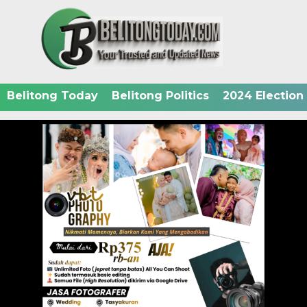
Belitong Today
Belitong Politics
2024 Election