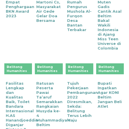
Empat
Martoni Cs,
Rumah
Muten
Penghargaan
Masyarakat
Pengurus
Gadis
BKN Award
Air Gede
Mushola Al-
Cantik Asal
2023
Gelar Doa
Furqon
Beltim
Bersama
Desa
Bakal
Bantan
Wakili
Terbakar
Indonesia
di Ajang
Miss Teen
Universe di
Colombia
Belitong
Belitong
Belitong
Belitong
Humanities
Humanities
Humanities
Humanities
Fasilitas
Ratusan
Tujuh
Bupati
Lengkap
Peserta
Pekerjaan
Ingatkan
dan
Pawai
Pembangunan
Agar KONI
Kualitas
Ta’aruf
2022
Beltim
Baik, Toilet
Semarakkan
Diresmikan,
Jangan Beli
Bandara
Rangkaian
Sekda:
Atlet
Internasional
Musyda ke-
Belitung
H.AS
4
Terus Lebih
Hanandjoeddin
Muhammadiyah
Maju
Diganjar
Beltim