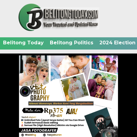
Belitong Today
Belitong Politics
2024 Election