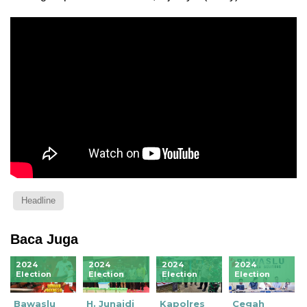
Headline
Baca Juga
2024
2024
2024
2024
Election
Election
Election
Election
Bawaslu
H. Junaidi
Kapolres
Cegah