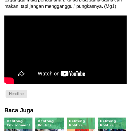
makan, tapi jangan mengganggu,” pungkasnya. (Mg1)
Headline
Baca Juga
Belitong
Belitong
Belitong
Belitong
Environment
Politics
Politics
Politics