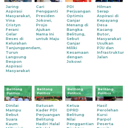
Jaring
Cari
PDI
Hilman
Aspirasi
Pengganti
Perjuangan
Serap
Masyarakat,
Presiden
Optimis
Aspirasi di
Vina
Jokowi,
Ganjar
Kepayang
Cristyn
Projo
Menang di
Desa
Ferani
Ajukan
Bangka
Kacang
Gelar
Nama Ini
Belitung,
Butor,
Reses di
untuk Maju
Sebut
Masyarakat
Kelurahan
Ganjar
Usulkan
Tanjungpendam,
Miliki
PJU dan
Turun
Kesamaan
Infrastruktur
Langsung
dengan
Jalan
Respon
Jokowi
Aspirasi
Masyarakat
Belitong
Belitong
Belitong
Belitong
Politics
Politics
Politics
Politics
Dinilai
Ratusan
Ketua
Hasil
Mampu
Kader PDI
DPRD
Perolehan
Rebut
Perjuangan
Belitung
Kursi
Suara
Belitung
Nilai
Parpol
Kaum
Hadiri Halal
Penggantian
Peserta