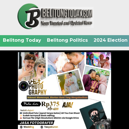
Belitong Today
Belitong Politics
2024 Election