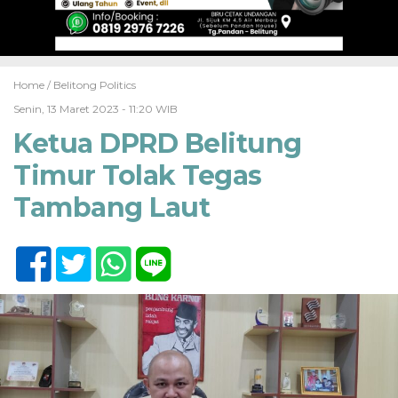
Home /
Belitong Politics
Senin, 13 Maret 2023 - 11:20 WIB
Ketua DPRD Belitung
Timur Tolak Tegas
Tambang Laut