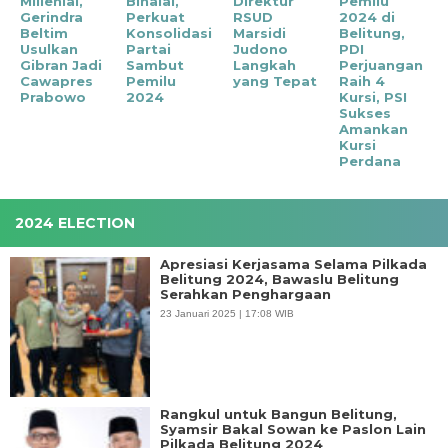
Millenial,
Bihalal,
Direktur
Pemilu
Gerindra
Perkuat
RSUD
2024 di
Beltim
Konsolidasi
Marsidi
Belitung,
Usulkan
Partai
Judono
PDI
Gibran Jadi
Sambut
Langkah
Perjuangan
Cawapres
Pemilu
yang Tepat
Raih 4
Prabowo
2024
Kursi, PSI
Sukses
Amankan
Kursi
Perdana
2024 ELECTION
Apresiasi Kerjasama Selama Pilkada
Belitung 2024, Bawaslu Belitung
Serahkan Penghargaan
23 Januari 2025 | 17:08 WIB
Rangkul untuk Bangun Belitung,
Syamsir Bakal Sowan ke Paslon Lain
Pilkada Belitung 2024