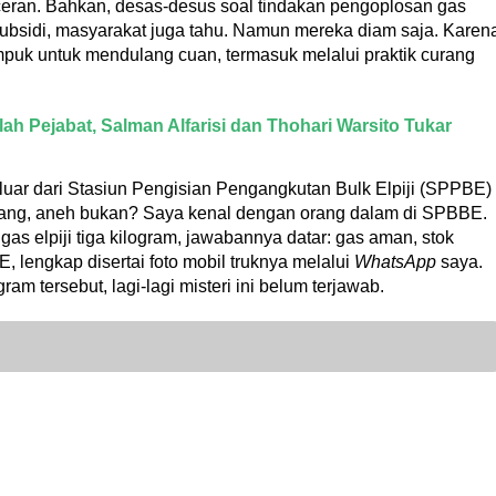
eran. Bahkan, desas-desus soal tindakan pengoplosan gas
on-subsidi, masyarakat juga tahu. Namun mereka diam saja. Karen
puk untuk mendulang cuan, termasuk melalui praktik curang
ah Pejabat, Salman Alfarisi dan Thohari Warsito Tukar
keluar dari Stasiun Pengisian Pengangkutan Bulk Elpiji (SPPBE)
hilang, aneh bukan? Saya kenal dengan orang dalam di SPBBE.
as elpiji tiga kilogram, jawabannya datar: gas aman, stok
, lengkap disertai foto mobil truknya melalui
WhatsApp
saya.
ram tersebut, lagi-lagi misteri ini belum terjawab.