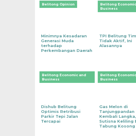
Belitong Opinion
Belitong Economic
Business
Minimnya Kesadaran
TPI Belitung Ti
Generasi Muda
Tidak Aktif, Ini
terhadap
Alasannya
Perkembangan Daerah
Belitong Economic and
Belitong Economic
Business
Business
Dishub Belitung
Gas Melon di
Optimis Retribusi
Tanjungpandan
Parkir Tepi Jalan
Kembali Langka
Tercapai
Sutisna Keliling
Tabung Kosong