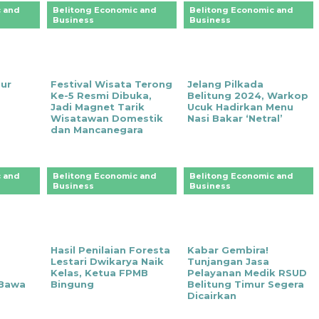
 and
Belitong Economic and
Belitong Economic and
Business
Business
mur
Festival Wisata Terong
Jelang Pilkada
Ke-5 Resmi Dibuka,
Belitung 2024, Warkop
Jadi Magnet Tarik
Ucuk Hadirkan Menu
Wisatawan Domestik
Nasi Bakar ‘Netral’
dan Mancanegara
 and
Belitong Economic and
Belitong Economic and
Business
Business
Hasil Penilaian Foresta
Kabar Gembira!
Lestari Dwikarya Naik
Tunjangan Jasa
,
Kelas, Ketua FPMB
Pelayanan Medik RSUD
 Bawa
Bingung
Belitung Timur Segera
Dicairkan