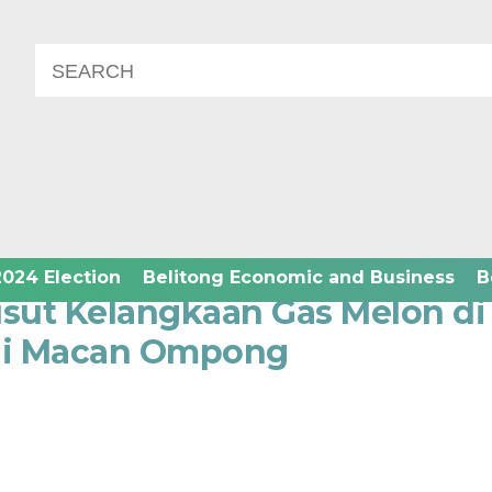
nion
2024 Election
Belitong Economic and Business
B
sut Kelangkaan Gas Melon di
adi Macan Ompong