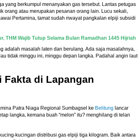
ga yang berkumpul menanyakan gas tersebut. Lantas petugas
k orang atau merupakan pesanan orang lain. Lucu sekali,
wai Pertamina, tamat sudah riwayat pangkalan elpiji subsidi
mur, THM Wajib Tutup Selama Bulan Ramadhan 1445 Hijriah
tung adalah masalah laten dan berulang. Ada saja masalahnya,
alau tidak minggu ini, minggu depan langka. Padahal angin laut
i Fakta di Lapangan
rtamina Patra Niaga Regional Sumbagsel ke
Belitung
lancar
i tetap langka, kemana buah “melon” itu? menghilang di telan
cing-kucingan distribusi gas elpiji tiga kilogram. Baik antara