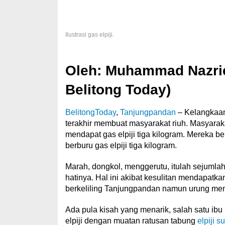
Ilustrasi gas elpiji.
Oleh: Muhammad Nazrie
Belitong Today)
BelitongToday
,
Tanjungpandan
– Kelangkaan 
terakhir membuat masyarakat riuh. Masyaraka
mendapat gas elpiji tiga kilogram. Mereka be
berburu gas elpiji tiga kilogram.
Marah, dongkol, menggerutu, itulah sejumlah
hatinya. Hal ini akibat kesulitan mendapatka
berkeliling Tanjungpandan namun urung m
Ada pula kisah yang menarik, salah satu ib
elpiji dengan muatan ratusan tabung
elpiji s