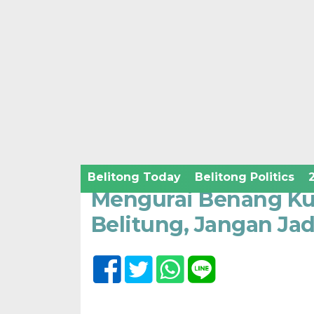
Home /
Belitong Economic and Business
/
Belitong Opi
Sabtu, 29 Juli 2023 - 14:28 WIB
Belitong Today
Belitong Politics
Mengurai Benang Ku
Belitung, Jangan J