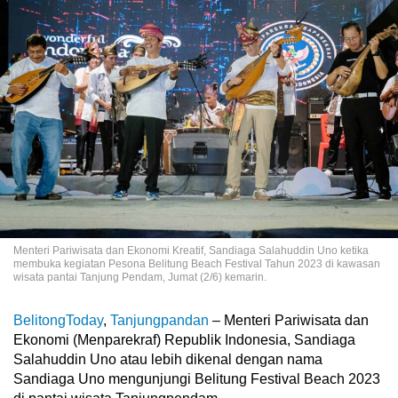
Menteri Pariwisata dan Ekonomi Kreatif, Sandiaga Salahuddin Uno ketika
membuka kegiatan Pesona Belitung Beach Festival Tahun 2023 di kawasan
wisata pantai Tanjung Pendam, Jumat (2/6) kemarin.
BelitongToday
,
Tanjungpandan
– Menteri Pariwisata dan
Ekonomi (Menparekraf) Republik Indonesia, Sandiaga
Salahuddin Uno atau lebih dikenal dengan nama
Sandiaga Uno mengunjungi Belitung Festival Beach 2023