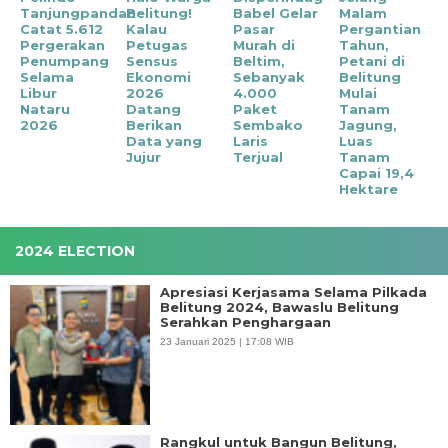
Tanjungpandan
Belitung!
Babel Gelar
Malam
Catat 5.612
Kalau
Pasar
Pergantian
Pergerakan
Petugas
Murah di
Tahun,
Penumpang
Sensus
Beltim,
Petani di
Selama
Ekonomi
Sebanyak
Belitung
Libur
2026
4.000
Mulai
Nataru
Datang
Paket
Tanam
2026
Berikan
Sembako
Jagung,
Data yang
Laris
Luas
Jujur
Terjual
Tanam
Capai 19,4
Hektare
2024 ELECTION
Apresiasi Kerjasama Selama Pilkada
Belitung 2024, Bawaslu Belitung
Serahkan Penghargaan
23 Januari 2025 | 17:08 WIB
Rangkul untuk Bangun Belitung,