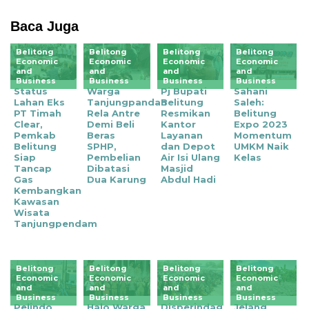
Baca Juga
Belitong
Belitong
Belitong
Belitong
Economic
Economic
Economic
Economic
and
and
and
and
Business
Business
Business
Business
Status
‎Warga
Pj Bupati
Sahani
Lahan Eks
Tanjungpandan
Belitung
Saleh:
PT Timah
Rela Antre
Resmikan
Belitung
Clear,
Demi Beli
Kantor
Expo 2023
Pemkab
Beras
Layanan
Momentum
Belitung
SPHP,
dan Depot
UMKM Naik
Siap
Pembelian
Air Isi Ulang
Kelas
Tancap
Dibatasi
Masjid
Gas
Dua Karung
Abdul Hadi
Kembangkan
Kawasan
Wisata
Tanjungpendam
Belitong
Belitong
Belitong
Belitong
Economic
Economic
Economic
Economic
and
and
and
and
Business
Business
Business
Business
Pelindo
Halo Warga
Disperindag
Jelang