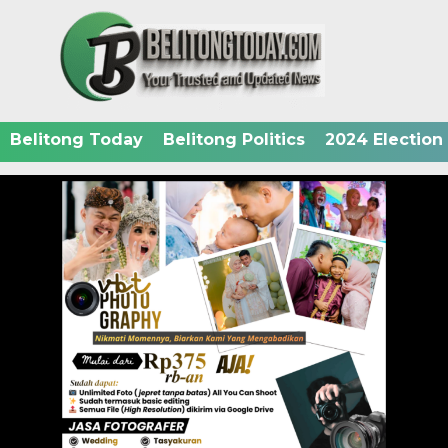
Belitong Today
Belitong Politics
2024 Election