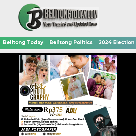
Belitong Today
Belitong Politics
2024 Election