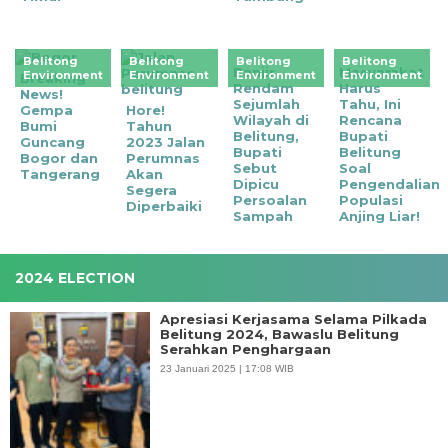
Belitong
Belitong
Belitong
Belitong
Banjir
Masyarakat
Environment
Environment
Environment
Environment
Breaking
Rendam
Harus
News!
Sejumlah
Tahu, Ini
Gempa
Hore!
Wilayah di
Rencana
Bumi
Tahun
Belitung,
Bupati
Guncang
2023 Jalan
Bupati
Belitung
Bogor dan
Perumnas
Sebut
Soal
Tangerang
Akan
Dipicu
Pengendalian
Segera
Persoalan
Populasi
Diperbaiki
Sampah
Anjing Liar!
2024 ELECTION
Apresiasi Kerjasama Selama Pilkada
Belitung 2024, Bawaslu Belitung
Serahkan Penghargaan
23 Januari 2025 | 17:08 WIB