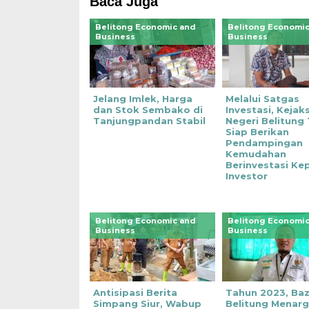
Baca Juga
Belitong Economic and
Belitong Economic
Business
Business
Jelang Imlek, Harga
Melalui Satgas
dan Stok Sembako di
Investasi, Kejak
Tanjungpandan Stabil
Negeri Belitung
Siap Berikan
Pendampingan
Kemudahan
Berinvestasi Ke
Investor
Belitong Economic and
Belitong Economic
Business
Business
‎Antisipasi Berita
Tahun 2023, Ba
Simpang Siur, Wabup
Belitung Menar