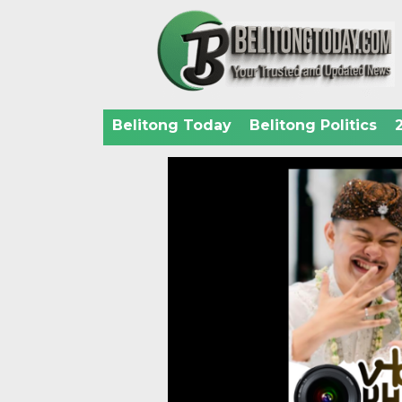
Belitong Today
Belitong Politics