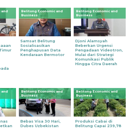
 and
Belitong Economic and
Belitong Economic and
Business
Business
Samsat Belitung
‎Djoni Alamsyah
saaan
Sosialisasikan
Beberkan Urgensi
 Timur
Penghapusan Data
Pengadaan Videotron,
Kendaraan Bermotor
Mulai dari Strategi
Komunikasi Publik
Hingga Citra Daerah
pada
 and
Belitong Economic and
Belitong Economic and
Business
Business
znas
Bebas Visa 30 Hari,
Produksi Cabai di
getkan
Dubes Uzbekistan
Belitung Capai 239,78