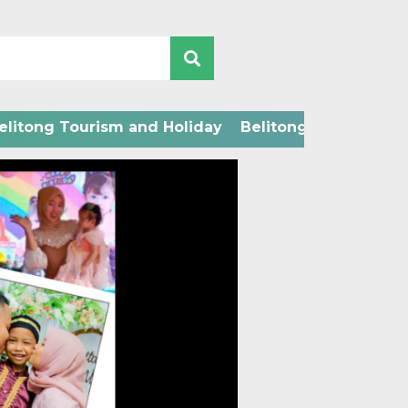
elitong Tourism and Holiday
Belitong Technology