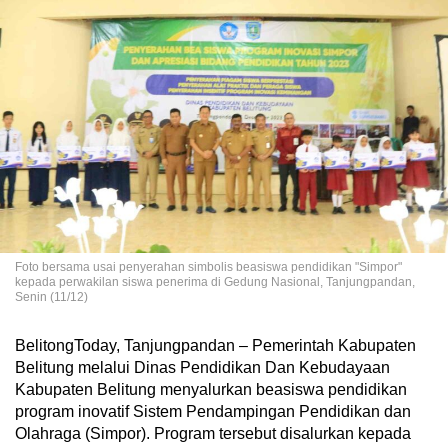
Foto bersama usai penyerahan simbolis beasiswa pendidikan "Simpor"
kepada perwakilan siswa penerima di Gedung Nasional, Tanjungpandan,
Senin (11/12)
BelitongToday, Tanjungpandan – Pemerintah Kabupaten
Belitung melalui Dinas Pendidikan Dan Kebudayaan
Kabupaten Belitung menyalurkan beasiswa pendidikan
program inovatif Sistem Pendampingan Pendidikan dan
Olahraga (Simpor). Program tersebut disalurkan kepada