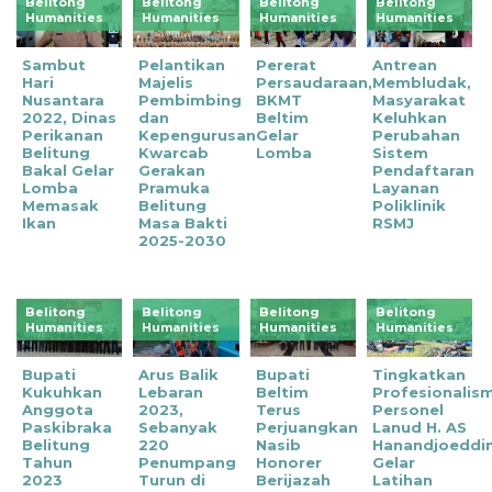
Belitong
Belitong
Belitong
Belitong
Humanities
Humanities
Humanities
Humanities
Sambut
Pelantikan
Pererat
Antrean
Hari
Majelis
Persaudaraan,
Membludak,
Nusantara
Pembimbing
BKMT
Masyarakat
2022, Dinas
dan
Beltim
Keluhkan
Perikanan
Kepengurusan
Gelar
Perubahan
Belitung
Kwarcab
Lomba
Sistem
Bakal Gelar
Gerakan
Pendaftaran
Lomba
Pramuka
Layanan
Memasak
Belitung
Poliklinik
Ikan
Masa Bakti
RSMJ
2025-2030
Belitong
Belitong
Belitong
Belitong
Humanities
Humanities
Humanities
Humanities
Bupati
Arus Balik
Bupati
Tingkatkan
Kukuhkan
Lebaran
Beltim
Profesionalis
Anggota
2023,
Terus
Personel
Paskibraka
Sebanyak
Perjuangkan
Lanud H. AS
Belitung
220
Nasib
Hanandjoeddi
Tahun
Penumpang
Honorer
Gelar
2023
Turun di
Berijazah
Latihan