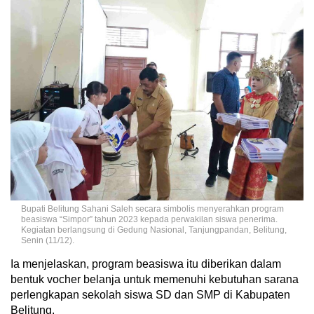
Bupati Belitung Sahani Saleh secara simbolis menyerahkan program
beasiswa “Simpor” tahun 2023 kepada perwakilan siswa penerima.
Kegiatan berlangsung di Gedung Nasional, Tanjungpandan, Belitung,
Senin (11/12).
Ia menjelaskan, program beasiswa itu diberikan dalam
bentuk vocher belanja untuk memenuhi kebutuhan sarana
perlengkapan sekolah siswa SD dan SMP di Kabupaten
Belitung.