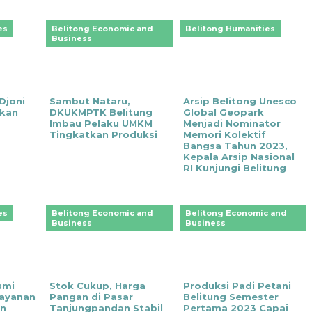
es
Belitong Economic and
Belitong Humanities
Business
Djoni
Sambut Nataru,
Arsip Belitong Unesco
kan
DKUKMPTK Belitung
Global Geopark
Imbau Pelaku UMKM
Menjadi Nominator
Tingkatkan Produksi
Memori Kolektif
Bangsa Tahun 2023,
Kepala Arsip Nasional
RI Kunjungi Belitung
es
Belitong Economic and
Belitong Economic and
Business
Business
smi
‎Stok Cukup, Harga
Produksi Padi Petani
layanan
Pangan di Pasar
Belitung Semester
an
Tanjungpandan Stabil
Pertama 2023 Capai