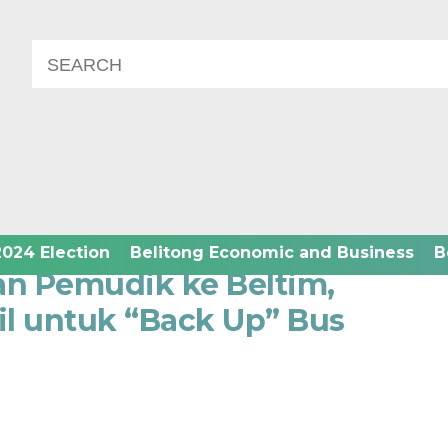
anities
2024 Election
Belitong Economic and Business
B
an Pemudik ke Beltim,
l untuk “Back Up” Bus