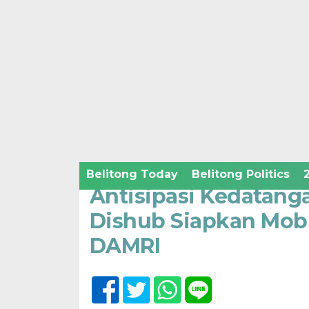
Home /
Belitong Economic and Business
/
Belitong Hum
Kamis, 20 April 2023 - 21:40 WIB
Belitong Today
Belitong Politics
Antisipasi Kedatang
Dishub Siapkan Mobi
DAMRI