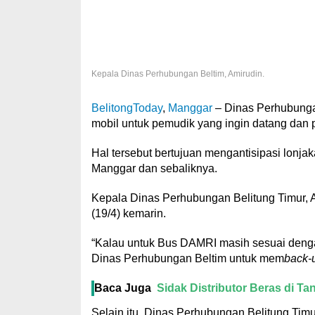
Kepala Dinas Perhubungan Beltim, Amirudin.
BelitongToday
,
Manggar
– Dinas Perhubunga
mobil untuk pemudik yang ingin datang dan p
Hal tersebut bertujuan mengantisipasi lon
Manggar dan sebaliknya.
Kepala Dinas Perhubungan Belitung Timur, 
(19/4) kemarin.
“Kalau untuk Bus DAMRI masih sesuai dengan
Dinas Perhubungan Beltim untuk mem
back-
Baca Juga
‎Sidak Distributor Beras di 
Selain itu, Dinas Perhubungan Belitung Timu