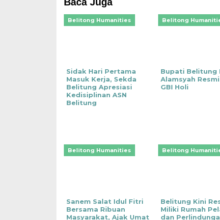
Baca Juga
Belitong Humanities
Belitong Humaniti
Sidak Hari Pertama
Bupati Belitung 
Masuk Kerja, Sekda
Alamsyah Resmi
Belitung Apresiasi
GBI Holi
Kedisiplinan ASN
Belitung
Belitong Humanities
Belitong Humaniti
Sanem Salat Idul Fitri
Belitung Kini Re
Bersama Ribuan
Miliki Rumah Pe
Masyarakat, Ajak Umat
dan Perlindung