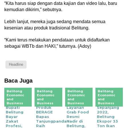
“Kita harus siap dengan data kajian dan video lalu, baru
kemudian dikirim,” sebutnya.
Lebih lanjut, mereka juga sedang mendata semua
kesenian atau produk tradisional Belitung.
“Kami terus melakukan pendataan untuk didaftarkan
sebagai WBTb dan HAKI,” tuturnya. (Adoy)
Headline
Baca Juga
Belitong
Belitong
Belitong
Belitong
Economic
Economic
Economic
Economic
and
and
and
and
Business
Business
Business
Business
Bupati
Produk
Layanan
Sepanjang
Belitung
BERAGE
Grab Food
2022,
Bayar
Bapas
Resmi
Belitung
Zakat
Tanjungpandan
Hadir di
Ekspor 33
Profesi,
Raih
Belitung,
Ton Ikan