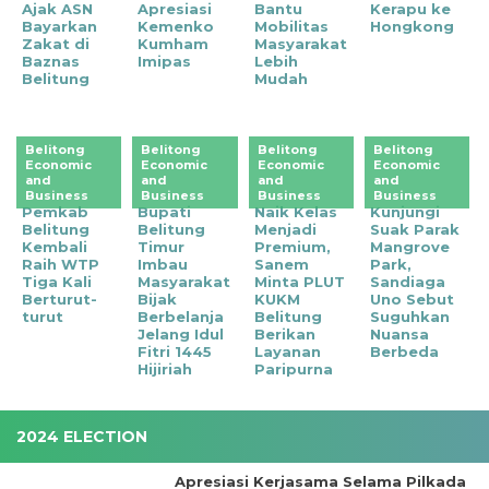
Ajak ASN
Apresiasi
Bantu
Kerapu ke
Bayarkan
Kemenko
Mobilitas
Hongkong
Zakat di
Kumham
Masyarakat
Baznas
Imipas
Lebih
Belitung
Mudah
Belitong
Belitong
Belitong
Belitong
Economic
Economic
Economic
Economic
and
and
and
and
Business
Business
Business
Business
Pemkab
Bupati
Naik Kelas
Kunjungi
Belitung
Belitung
Menjadi
Suak Parak
Kembali
Timur
Premium,
Mangrove
Raih WTP
Imbau
Sanem
Park,
Tiga Kali
Masyarakat
Minta PLUT
Sandiaga
Berturut-
Bijak
KUKM
Uno Sebut
turut
Berbelanja
Belitung
Suguhkan
Jelang Idul
Berikan
Nuansa
Fitri 1445
Layanan
Berbeda
Hijiriah
Paripurna
2024 ELECTION
Apresiasi Kerjasama Selama Pilkada