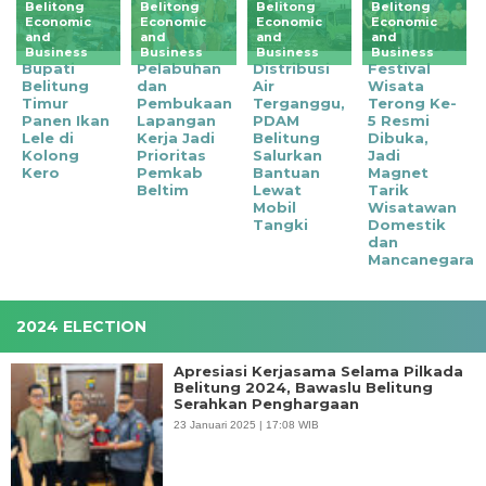
Belitong
Belitong
Belitong
Belitong
Economic
Economic
Economic
Economic
and
and
and
and
Business
Business
Business
Business
Bupati
Pelabuhan
Distribusi
Festival
Belitung
dan
Air
Wisata
Timur
Pembukaan
Terganggu,
Terong Ke-
Panen Ikan
Lapangan
PDAM
5 Resmi
Lele di
Kerja Jadi
Belitung
Dibuka,
Kolong
Prioritas
Salurkan
Jadi
Kero
Pemkab
Bantuan
Magnet
Beltim
Lewat
Tarik
Mobil
Wisatawan
Tangki
Domestik
dan
Mancanegara
2024 ELECTION
Apresiasi Kerjasama Selama Pilkada
Belitung 2024, Bawaslu Belitung
Serahkan Penghargaan
23 Januari 2025 | 17:08 WIB