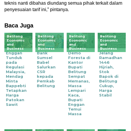
teknis nanti dibahas diundang semua pihak terkait dalam
penyesuaian tarif ini,” pintanya.
Baca Juga
Belitong
Belitong
Belitong
Belitong
Economic
Economic
Economic
Economic
and
and
and
and
Business
Business
Business
Business
Enggan
Bank
Demo
Jelang
Tunduk
Sumsel
Foresta di
Ramadhan
pada
Babel
Kantor
1446
Regulasi
Salurkan
Bupati
Hijriah,
Malaysia,
CSR
Belitung
Stok
Mendag
kepada
Sempat
Bapok di
Minta
Pemkab
Memanas,
Belitung
Bappebti
Belitung
Massa
Cukup,
Tetapkan
Lempari
Harga
Harga
Kaca,
Stabil
Patokan
Bupati
Sawit
Enggan
Temui
Massa