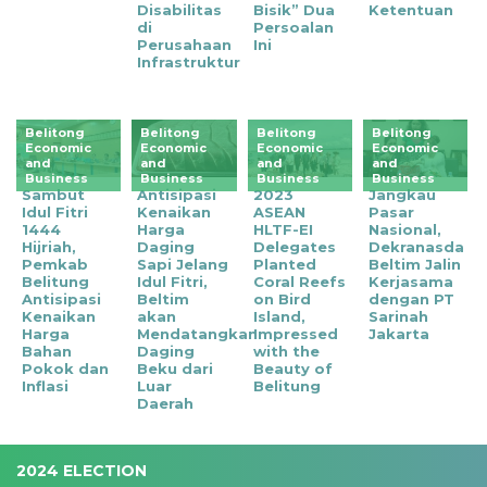
Disabilitas
Bisik” Dua
Ketentuan
di
Persoalan
Perusahaan
Ini
Infrastruktur
Belitong
Belitong
Belitong
Belitong
Economic
Economic
Economic
Economic
and
and
and
and
Business
Business
Business
Business
Sambut
Antisipasi
2023
Jangkau
Idul Fitri
Kenaikan
ASEAN
Pasar
1444
Harga
HLTF-EI
Nasional,
Hijriah,
Daging
Delegates
Dekranasda
Pemkab
Sapi Jelang
Planted
Beltim Jalin
Belitung
Idul Fitri,
Coral Reefs
Kerjasama
Antisipasi
Beltim
on Bird
dengan PT
Kenaikan
akan
Island,
Sarinah
Harga
Mendatangkan
Impressed
Jakarta
Bahan
Daging
with the
Pokok dan
Beku dari
Beauty of
Inflasi
Luar
Belitung
Daerah
2024 ELECTION