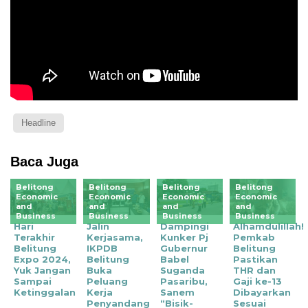
Headline
Baca Juga
Belitong
Belitong
Belitong
Belitong
Economic
Economic
Economic
Economic
and
and
and
and
Business
Business
Business
Business
Hari
Jalin
Dampingi
Alhamdulillah!
Terakhir
Kerjasama,
Kunker Pj
Pemkab
Belitung
IKPDB
Gubernur
Belitung
Expo 2024,
Belitung
Babel
Pastikan
Yuk Jangan
Buka
Suganda
THR dan
Sampai
Peluang
Pasaribu,
Gaji ke-13
Ketinggalan
Kerja
Sanem
Dibayarkan
Penyandang
“Bisik-
Sesuai