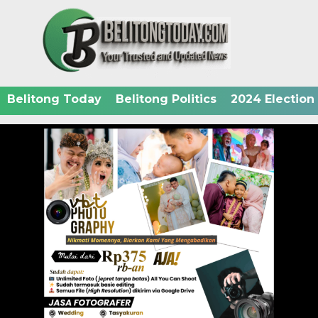
Belitong Today
Belitong Politics
2024 Election