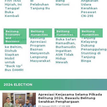
Fitri 1445
di
Bang
Angkatan
Hijriah, Ini
Pelabuhan
Martoni
Udara
Tanggal
Tanjung Ru
Kerahkan
Buka
Pesawat
Kembali
CN-295
Belitong
Belitong
Belitong
Belitong
Wabup
KEK
Economic
Humanities
Humanities
Humanities
Antisipasi
Belitung
Tanjung
and
Kedatangan
Buka Safari
Business
Apresiasi
Kelayang
Pemudik
Ramadhan,
Program
Dukung
ke Beltim,
Burhanudin
Baznas
Penanggulang
Dishub
Ingatkan
Menyentuh
Stunting di
Siapkan
ASN Tidak
Langsung
Tanjung
Mobil
Hidup
Masyarakat
Binga
untuk
Mewah
“Back Up”
Bus DAMRI
2024 ELECTION
Apresiasi Kerjasama Selama Pilkada
Belitung 2024, Bawaslu Belitung
Serahkan Penghargaan
23 Januari 2025 | 17:08 WIB