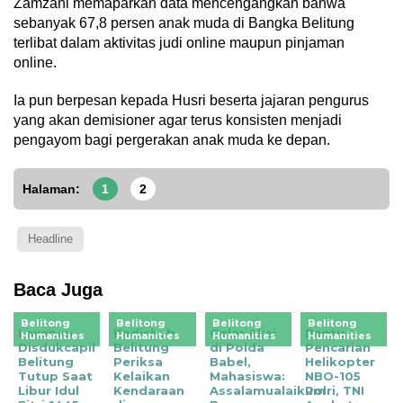
Zamzani memaparkan data mencengangkan bahwa
sebanyak 67,8 persen anak muda di Bangka Belitung
terlibat dalam aktivitas judi online maupun pinjaman
online.
‎Ia pun berpesan kepada Husri beserta jajaran pengurus
yang akan demisioner agar terus konsisten menjadi
pengayom bagi pergerakan anak muda ke depan.
Halaman:
1
2
Headline
Baca Juga
Belitong
Belitong
Belitong
Belitong
Layanan
Kadishub
Gelar Aksi
Bantu
Humanities
Humanities
Humanities
Humanities
Disdukcapil
Belitung
di Polda
Pencarian
Belitung
Periksa
Babel,
Helikopter
Tutup Saat
Kelaikan
Mahasiswa:
NBO-105
Libur Idul
Kendaraan
Assalamualaikum
Polri, TNI