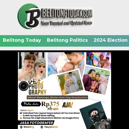
Belitong Today
Belitong Politics
2024 Election