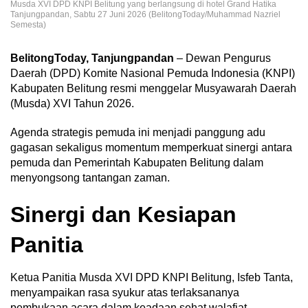
Musda XVI DPD KNPI Belitung yang berlangsung di hotel Grand Hatika
Tanjungpandan, Sabtu 27 Juni 2026 (BelitongToday/Muhammad Nazriel
Semesta)
BelitongToday, Tanjungpandan
– Dewan Pengurus
Daerah (DPD) Komite Nasional Pemuda Indonesia (KNPI)
Kabupaten Belitung resmi menggelar Musyawarah Daerah
(Musda) XVI Tahun 2026.
Agenda strategis pemuda ini menjadi panggung adu
gagasan sekaligus momentum memperkuat sinergi antara
pemuda dan Pemerintah Kabupaten Belitung dalam
menyongsong tantangan zaman.
‎Sinergi dan Kesiapan
Panitia
Ketua Panitia Musda XVI DPD KNPI Belitung, Isfeb Tanta,
menyampaikan rasa syukur atas terlaksananya
pembukaan acara dalam keadaan sehat walafiat.