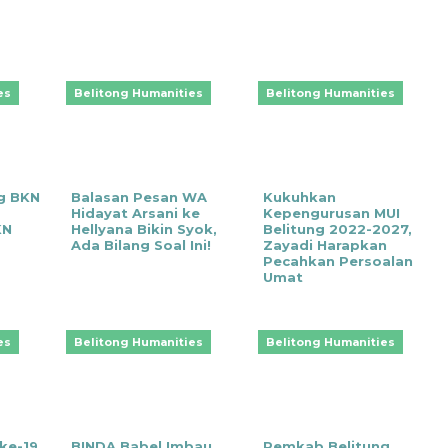
es
Belitong Humanities
Belitong Humanities
g BKN
‎Balasan Pesan WA
Kukuhkan
Hidayat Arsani ke
Kepengurusan MUI
KN
Hellyana Bikin Syok,
Belitung 2022-2027,
Ada Bilang Soal Ini!
Zayadi Harapkan
Pecahkan Persoalan
Umat
es
Belitong Humanities
Belitong Humanities
ke-19
BINDA Babel Imbau
Pemkab Belitung