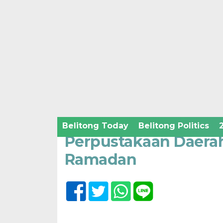
Home /
Belitong Humanities
Kamis, 30 Maret 2023 - 16:05 WIB
Belitong Today
Belitong Politics
Perpustakaan Daerah
Ramadan