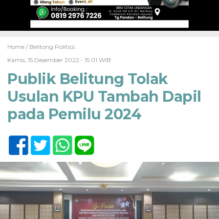
Home /
Belitong Politics
Kamis, 15 Desember 2022 - 15:01 WIB
Publik Belitung Tolak
Usulan KPU Tambah Dapil
pada Pemilu 2024