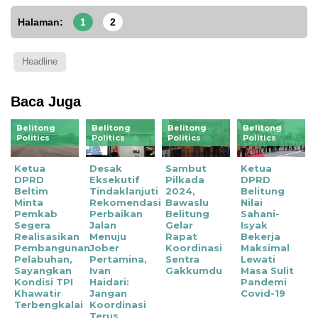
Halaman:
1
2
Headline
Baca Juga
Belitong
Belitong
Belitong
Belitong
Politics
Politics
Politics
Politics
Ketua
Desak
Sambut
Ketua
DPRD
Eksekutif
Pilkada
DPRD
Beltim
Tindaklanjuti
2024,
Belitung
Minta
Rekomendasi
Bawaslu
Nilai
Pemkab
Perbaikan
Belitung
Sahani-
Segera
Jalan
Gelar
Isyak
Realisasikan
Menuju
Rapat
Bekerja
Pembangunan
Jober
Koordinasi
Maksimal
Pelabuhan,
Pertamina,
Sentra
Lewati
Sayangkan
Ivan
Gakkumdu
Masa Sulit
Kondisi TPI
Haidari:
Pandemi
Khawatir
Jangan
Covid-19
Terbengkalai
Koordinasi
Terus