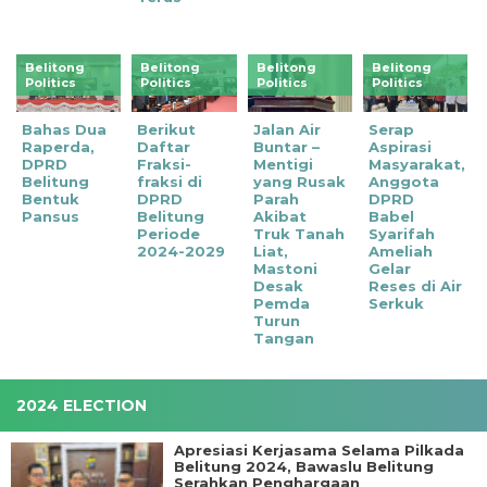
Belitong
Belitong
Belitong
Belitong
Politics
Politics
Politics
Politics
Bahas Dua
Berikut
‎Jalan Air
Serap
Raperda,
Daftar
Buntar –
Aspirasi
DPRD
Fraksi-
Mentigi
Masyarakat,
Belitung
fraksi di
yang Rusak
Anggota
Bentuk
DPRD
Parah
DPRD
Pansus
Belitung
Akibat
Babel
Periode
Truk Tanah
Syarifah
2024-2029
Liat,
Ameliah
Mastoni
Gelar
Desak
Reses di Air
Pemda
Serkuk
Turun
Tangan
2024 ELECTION
Apresiasi Kerjasama Selama Pilkada
Belitung 2024, Bawaslu Belitung
Serahkan Penghargaan