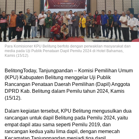
Para Komisioner KPU Belitung berfoto dengan perwakilan masyarakat dan
media pada Uji Publik Penataan Dapil Pemilu 2024 di Hotel Bahamas,
Kamis (15/12).
BelitongToday, Tanjungpandan – Komisi Pemilihan Umum
(KPU) Kabupaten Belitung menggelar Uji Publik
Rancangan Penataan Daerah Pemilihan (Dapil) Anggota
DPRD Kab. Belitung dalam Pemilu tahun 2024, Kamis
(15/12).
Dalam kegiatan tersebut, KPU Belitung mengusulkan dua
rancangan untuk dapil Belitung pada Pemilu 2024, yaitu
empat dapil atau sama seperti Pemilu 2019, dan
rancangan kedua yaitu lima dapil, dengan memecah
Kecamatan Tanjungpandan menjadi tiga dapil.