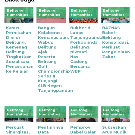
Belitong
Belitong
Belitong
Belitong
Humanities
Humanities
Humanities
Humanities
Kasus
Bangun
Bukber di
BAZNAS
Pernikahan
Kolaborasi
Lapas
Babel–
Dini di
Kemanusiaan,
Tanjungpandan,
Belitung
Belitung,
Wabup
Forkopimda
Konsolidasi,
Kemenag
Belitung
Belitung
Perkuat
Belitung
Ajak
Nikmati
Pengelolaan
Tingkatkan
Peserta
Nasi
Zakat
Sosialisasi
Belitung
Cadong
Pencegahan
Golf
Bersama
ke Pelajar
Championship
WBP
Series II
Kunjungi
SLB Negeri
Tanjungpandan
Belitong
Belitong
Belitong
Belitong
Humanities
Humanities
Humanities
Humanities
‎Perkuat
Pentingnya
Pemprov
Sukseskan
Sinergitas,
Data
Babel Gelar
Arus Mudik