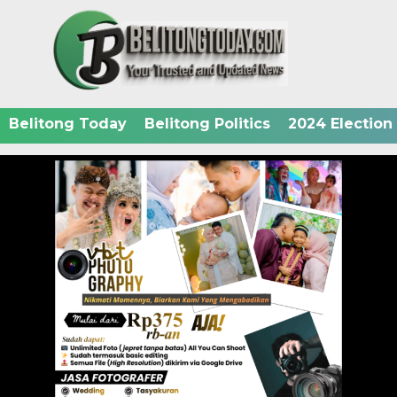
Belitong Today
Belitong Politics
2024 Election