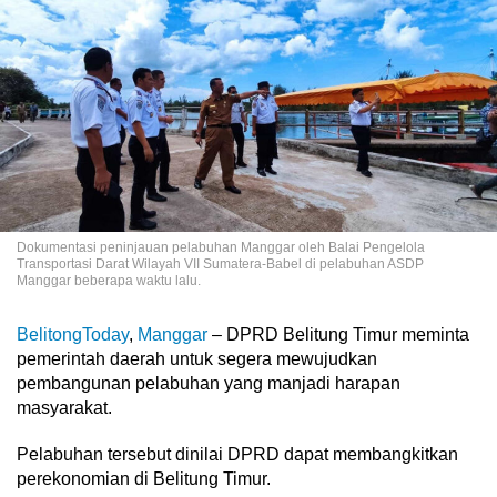
Dokumentasi peninjauan pelabuhan Manggar oleh Balai Pengelola
Transportasi Darat Wilayah VII Sumatera-Babel di pelabuhan ASDP
Manggar beberapa waktu lalu.
BelitongToday
,
Manggar
– DPRD Belitung Timur meminta
pemerintah daerah untuk segera mewujudkan
pembangunan pelabuhan yang manjadi harapan
masyarakat.
Pelabuhan tersebut dinilai DPRD dapat membangkitkan
perekonomian di Belitung Timur.