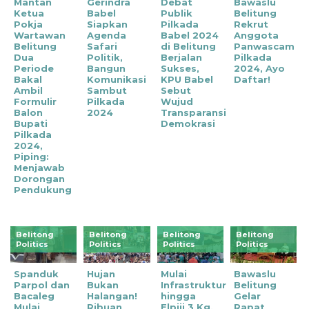
Mantan
Gerindra
Debat
Bawaslu
Ketua
Babel
Publik
Belitung
Pokja
Siapkan
Pilkada
Rekrut
Wartawan
Agenda
Babel 2024
Anggota
Belitung
Safari
di Belitung
Panwascam
Dua
Politik,
Berjalan
Pilkada
Periode
Bangun
Sukses,
2024, Ayo
Bakal
Komunikasi
KPU Babel
Daftar!
Ambil
Sambut
Sebut
Formulir
Pilkada
Wujud
Balon
2024
Transparansi
Bupati
Demokrasi
Pilkada
2024,
Piping:
Menjawab
Dorongan
Pendukung
Belitong
Belitong
Belitong
Belitong
Politics
Politics
Politics
Politics
Spanduk
Hujan
Mulai
Bawaslu
Parpol dan
Bukan
Infrastruktur
Belitung
Bacaleg
Halangan!
hingga
Gelar
Mulai
Ribuan
Elpiji 3 Kg,
Rapat