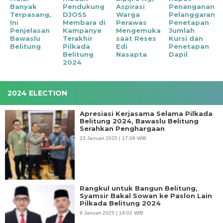
Banyak
Pendukung
Aspirasi
Penanganan
Terpasang,
DJOSS
Warga
Pelanggaran
Ini
Membara di
Perawas
Penetapan
Penjelasan
Kampanye
Mengemuka
Jumlah
Bawaslu
Terakhir
saat Reses
Kursi dan
Belitung
Pilkada
Edi
Penetapan
Belitung
Nasapta
Dapil
2024
2024 ELECTION
Apresiasi Kerjasama Selama Pilkada
Belitung 2024, Bawaslu Belitung
Serahkan Penghargaan
23 Januari 2025 | 17:08 WIB
Rangkul untuk Bangun Belitung,
Syamsir Bakal Sowan ke Paslon Lain
Pilkada Belitung 2024
9 Januari 2025 | 19:02 WIB