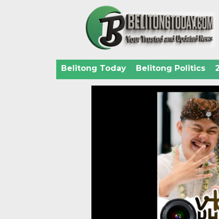
Belitong Today
Belitong Politics