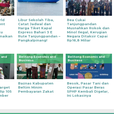
rld
Libur Sekolah Tiba,
Bea Cukai
ent
Catat Jadwal dan
Tanjungpandan
Harga Tiket Kapal
Musnahkan Rokok dan
ku
Express Bahari 3 E
Minol Ilegal, Kerugian
maikan
Rute Tanjungpandan –
Negara Ditaksir Capai
Pangkalpinang!
Rp16,8 Miliar
 and
Belitong Economic and
Belitong Economic and
Business
Business
Baznas Kabupaten
Besok, Pasar Tani dan
arget
Beltim Minim
Operasi Pasar Beras
 Rp 105
Pembayaran Zakat
SPHP Kembali Digelar,
mber
Ini Lokasinya