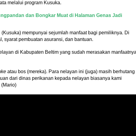
ta melalui program Kusuka.
njungpandan dan Bongkar Muat di Halaman Genas Jadi
 (Kusuka) mempunyai sejumlah manfaat bagi pemiliknya. Di
l, syarat pembuatan asuransi, dan bantuan.
i nelayan di Kabupaten Beltim yang sudah merasakan manfaatny
uke
atau bos (mereka). Para nelayan ini (juga) masih berhutang
ntuan dari dinas perikanan kepada nelayan biasanya kami
 (Mario)