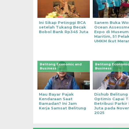
Ini Sikap Petinggi BCA
Sanem Buka Wo
setelah Tukang Becak
Ocean Assessm
Bobol Bank Rp345 Juta
Expo di Museum
Maritim, 51 Pela
UMKM Ikut Mera
Belitong Economic and
Belitong Economic
Business
Business
Mau Bayar Pajak
Dishub Belitung
Kendaraan Saat
Optimis Capai T
Ramadan? Ini Jam
Retribusi Parkir
Kerja Samsat Belitung
Juta pada Nove
2025