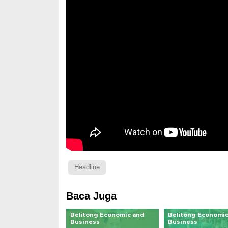
Headline
Baca Juga
Belitong Economic and
Belitong Economic
Business
Business