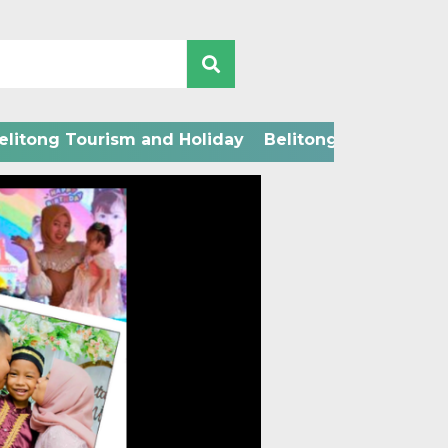
elitong Tourism and Holiday
Belitong Technology