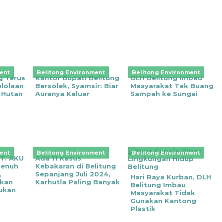
ent
Belitong Environment
Belitong Environment
g Terus
Kantor Bupati Belitung
DLH Belitung Imbau
lolaan
Bersolek, Syamsir: Biar
Masyarakat Tak Buang
 Hutan
Auranya Keluar
Sampah ke Sungai
ent
Belitong Environment
Belitong Environment
PT. AKU
Ada 11 Kasus
Penuh
Kebakaran di Belitung
,
Sepanjang Juli 2024,
Hari Raya Kurban, DLH
ikan
Karhutla Paling Banyak
Belitung Imbau
ukan
Masyarakat Tidak
Gunakan Kantong
Plastik