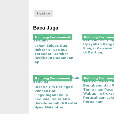
Headline
Baca Juga
Belitong Environment
Belitong Environm
Pemkab Belitun
Upayakan Penge
Lahan Seluas Dua
Fungsi Kawasan
Hektar di Keciput
di Belitung
Terbakar, Damkar
Berjibaku Padamkan
Api
Belitong Environment
Belitong Environm
‎Jalan di Depan 
Berlubang dan 
DLH Beltim Peringati
Tumpahan Pasir
Puncak Hari
Wabup Instruks
Lingkungan Hidup
Perusahaan Lak
Sedunia, Gelar Aksi
Perbaikan!
Bersih-bersih di Pantai
Nyiur Melambai