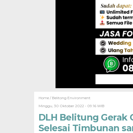
Home /
Belitong Environment
Minggu, 30 Oktober 2022 - 09:16 WIB
DLH Belitung Gerak 
Selesai Timbunan sa