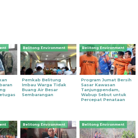
ent
Belitong Environment
Belitong Environment
kan
Pemkab Belitung
‎Program Jumat Bersih
baran
Imbau Warga Tidak
Sasar Kawasan
ung
Buang Air Besar
Tanjungpendam,
Petugas
Sembarangan
Wabup Sebut untuk
Percepat Penataan
ent
Belitong Environment
Belitong Environment