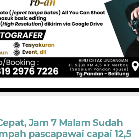
Cepat, Jam 7 Malam Sudah
mpah pascapawai capai 12,5