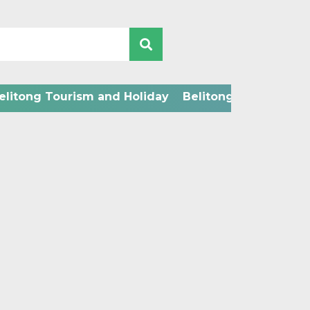
elitong Tourism and Holiday
Belitong Technology