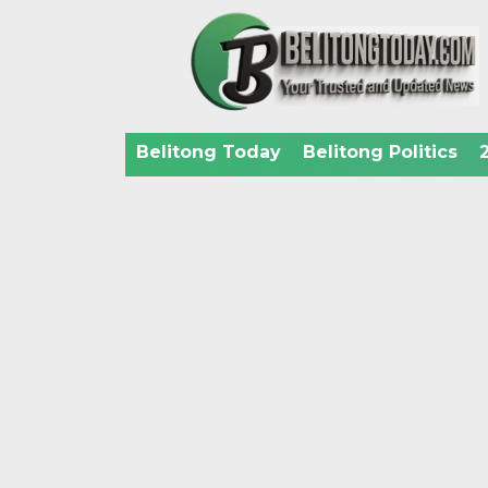
Belitong Today
Belitong Politics