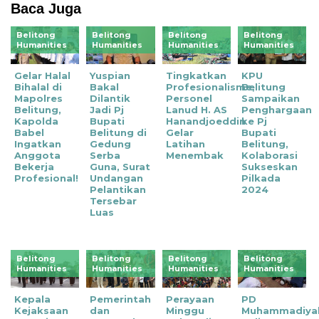
Baca Juga
Belitong
Belitong
Belitong
Belitong
Humanities
Humanities
Humanities
Humanities
Gelar Halal
Yuspian
Tingkatkan
KPU
Bihalal di
Bakal
Profesionalisme,
Belitung
Mapolres
Dilantik
Personel
Sampaikan
Belitung,
Jadi Pj
Lanud H. AS
Penghargaan
Kapolda
Bupati
Hanandjoeddin
ke Pj
Babel
Belitung di
Gelar
Bupati
Ingatkan
Gedung
Latihan
Belitung,
Anggota
Serba
Menembak
Kolaborasi
Bekerja
Guna, Surat
Sukseskan
Profesional!
Undangan
Pilkada
Pelantikan
2024
Tersebar
Luas
Belitong
Belitong
Belitong
Belitong
Humanities
Humanities
Humanities
Humanities
Kepala
Pemerintah
Perayaan
PD
Kejaksaan
dan
Minggu
Muhammadiya