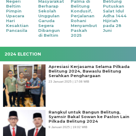
Negeri
Masyarakat
Palma di
Belitung
Beltim
Berharap
Belitung
Putuskan
Pimpin
Sekolah
Kondusif,
Salat Idul
Upacara
Unggulan
Perjalanan
Adha 1444
Hari
Garuda
Rohani
Hijiriah
Kesaktian
Segera
Menyambut
pada 28
Pancasila
Dibangun
Paskah
Juni
di Beltim
2025
2024 ELECTION
Apresiasi Kerjasama Selama Pilkada
Belitung 2024, Bawaslu Belitung
Serahkan Penghargaan
23 Januari 2025 | 17:08 WIB
Rangkul untuk Bangun Belitung,
Syamsir Bakal Sowan ke Paslon Lain
Pilkada Belitung 2024
9 Januari 2025 | 19:02 WIB