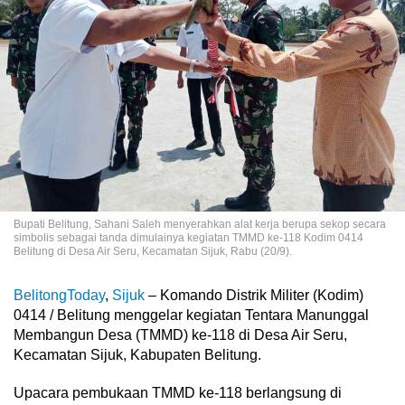
Bupati Belitung, Sahani Saleh menyerahkan alat kerja berupa sekop secara
simbolis sebagai tanda dimulainya kegiatan TMMD ke-118 Kodim 0414
Belitung di Desa Air Seru, Kecamatan Sijuk, Rabu (20/9).
BelitongToday
,
Sijuk
– Komando Distrik Militer (Kodim)
0414 / Belitung menggelar kegiatan Tentara Manunggal
Membangun Desa (TMMD) ke-118 di Desa Air Seru,
Kecamatan Sijuk, Kabupaten Belitung.
Upacara pembukaan TMMD ke-118 berlangsung di