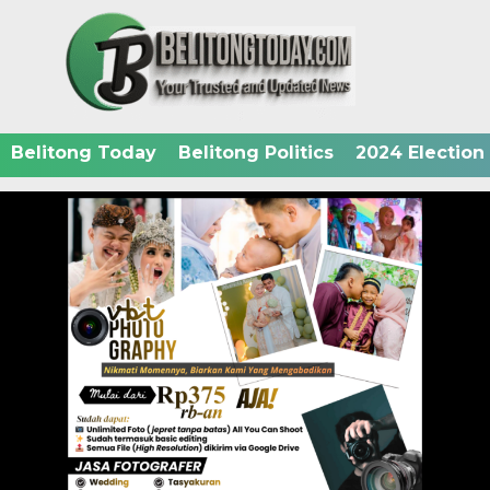
Belitong Today
Belitong Politics
2024 Election