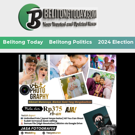
Belitong Today
Belitong Politics
2024 Election