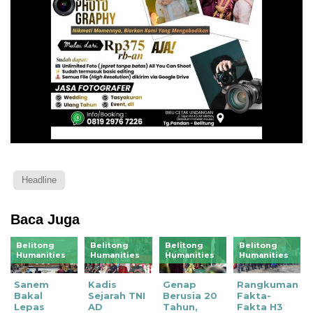
Headline
Baca Juga
Belitong
Belitong
Belitong
Belitong
Humanities
Humanities
Humanities
Humanities
Sanem
Kadis
Genap
Rangkuman
Bakal
Sejarah TNI
Berusia 20
Fakta-
Lepas
AD
Tahun,
Fakta H3