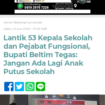
Home /
Belitong Humanities
Sabtu, 13 Juni 2026 - 07:39 WIB
Lantik 53 Kepala Sekolah
dan Pejabat Fungsional,
Bupati Beltim Tegas:
Jangan Ada Lagi Anak
Putus Sekolah