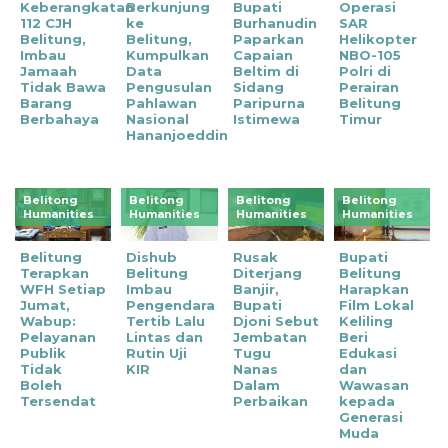
Keberangkatan
Berkunjung
Bupati
Operasi
112 CJH
ke
Burhanudin
SAR
Belitung,
Belitung,
Paparkan
Helikopter
Imbau
Kumpulkan
Capaian
NBO-105
Jamaah
Data
Beltim di
Polri di
Tidak Bawa
Pengusulan
Sidang
Perairan
Barang
Pahlawan
Paripurna
Belitung
Berbahaya
Nasional
Istimewa
Timur
Hananjoeddin
Belitong
Belitong
Belitong
Belitong
Humanities
Humanities
Humanities
Humanities
Belitung
Dishub
‎Rusak
Bupati
Terapkan
Belitung
Diterjang
Belitung
WFH Setiap
Imbau
Banjir,
Harapkan
Jumat,
Pengendara
Bupati
Film Lokal
Wabup:
Tertib Lalu
Djoni Sebut
Keliling
Pelayanan
Lintas dan
Jembatan
Beri
Publik
Rutin Uji
Tugu
Edukasi
Tidak
KIR
Nanas
dan
Boleh
Dalam
Wawasan
Tersendat
Perbaikan
kepada
Generasi
Muda