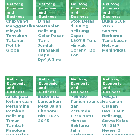
Belitong
Belitong
Belitong
Belitong
Economic
Economic
Economic
Economic
and
and
and
and
Business
Business
Business
Business
Chip yang
Dinas
Stok Beras
Buka SLCN
Menggantikan
Pertanian
di Bulog
2023,
Minyak
Belitung
Belitung
Sanem
Tentukan
Gelar Pasar
Capai
Berharap
Tatanan
Tani,
1.307,9 Ton,
Tangkapan
Politik
Jumlah
Minyak
Nelayan
Global
Transaksi
Goreng 130
Meningkat
Capai
Ton
Rp9,8 Juta
Belitong
Belitong
Belitong
Belitong
Economic
Economic
Economic
Economic
and
and
and
and
Business
Business
Business
Business
Antisipasi
Indonesia
Pelindo
Pelajari
Kelangkaan,
Luncurkan
Tanjungpandan
Makanan
Pertamina,
Peta Jalan
dan
Olahan
Pemkab
Ekonomi
Perumda
Hasil Laut
Belitung
Biru 2023-
Tirta Batu
Belitung,
Timur
2045
Mentas
Siswa Kelas
Tambah
Belitung
VIII SMP
Pasokan
Jalin
Negeri 3
Gas Melon
Kerjasama
Tanjungpanda