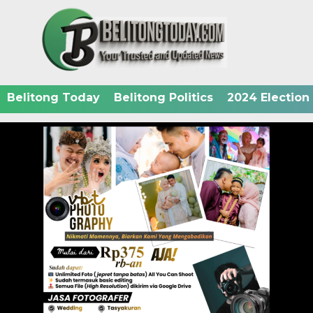
Belitong Today
Belitong Politics
2024 Election