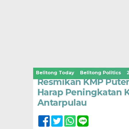
Home /
Belitong Economic and Business
Kamis, 1 Desember 2022 - 20:30 WIB
Belitong Today
Belitong Politics
Resmikan KMP Puteri
Harap Peningkatan K
Antarpulau