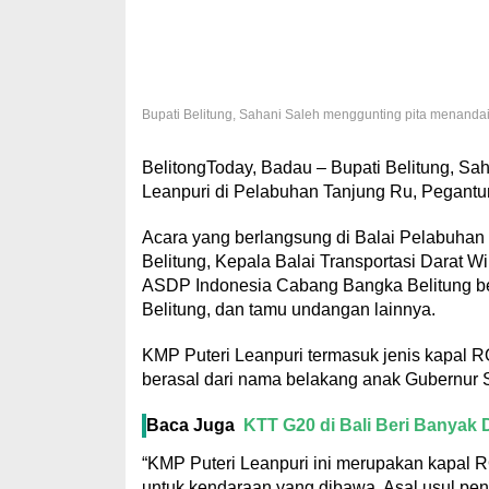
Bupati Belitung, Sahani Saleh menggunting pita menanda
BelitongToday, Badau – Bupati Belitung, S
Leanpuri di Pelabuhan Tanjung Ru, Pegantun
Acara yang berlangsung di Balai Pelabuhan T
Belitung, Kepala Balai Transportasi Darat W
ASDP Indonesia Cabang Bangka Belitung bes
Belitung, dan tamu undangan lainnya.
KMP Puteri Leanpuri termasuk jenis kapal R
berasal dari nama belakang anak Gubernur 
Baca Juga
KTT G20 di Bali Beri Banyak 
“KMP Puteri Leanpuri ini merupakan kapal R
untuk kendaraan yang dibawa. Asal usul pe