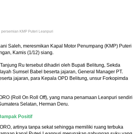
i persemian KMP Puteri Leanpuri
ahani Saleh, meresmikan Kapal Motor Penumpang (KMP) Puteri
gan, Kamis (1/12) siang.
anjung Ru tersebut dihadiri oleh Bupati Belitung, Sekda
ilayah Sumsel Babel beserta jajaran, General Manager PT.
erta jajaran, para Kepala OPD Belitung, unsur Forkopimda
ORO (Roll On Roll Off), yang mana penamaan Leanpuri sendiri
Sumatera Selatan, Herman Deru.
Dampak Positif
ORO, artinya tanpa sekat sehingga memiliki ruang terbuka
namaan kapal Puteri Leanpuri merupakan gabungan suku yang