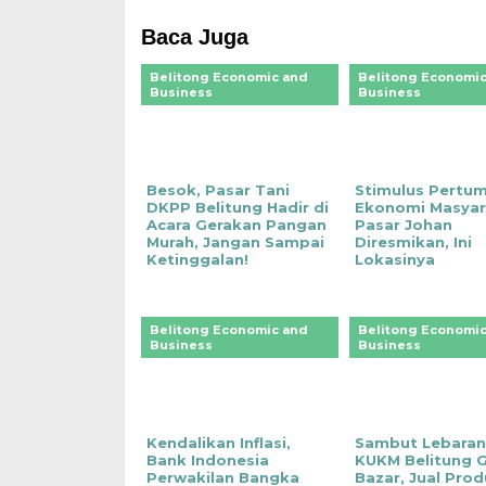
Baca Juga
Belitong Economic and
Belitong Economic
Business
Business
Besok, Pasar Tani
Stimulus Pertu
DKPP Belitung Hadir di
Ekonomi Masyar
Acara Gerakan Pangan
Pasar Johan
Murah, Jangan Sampai
Diresmikan, Ini
Ketinggalan!
Lokasinya
Belitong Economic and
Belitong Economic
Business
Business
Kendalikan Inflasi,
Sambut Lebaran
Bank Indonesia
KUKM Belitung G
Perwakilan Bangka
Bazar, Jual Pro