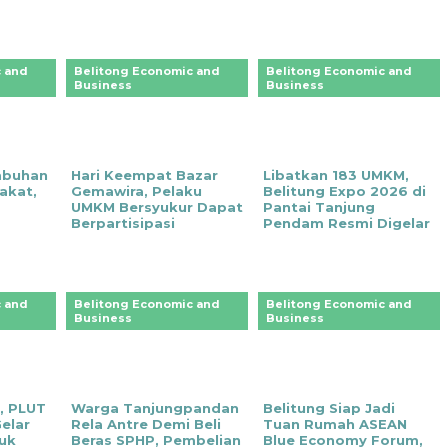
 and
Belitong Economic and
Belitong Economic and
Business
Business
mbuhan
Hari Keempat Bazar
‎Libatkan 183 UMKM,
akat,
Gemawira, Pelaku
Belitung Expo 2026 di
UMKM Bersyukur Dapat
Pantai Tanjung
Berpartisipasi
Pendam Resmi Digelar
 and
Belitong Economic and
Belitong Economic and
Business
Business
, PLUT
‎Warga Tanjungpandan
Belitung Siap Jadi
elar
Rela Antre Demi Beli
Tuan Rumah ASEAN
duk
Beras SPHP, Pembelian
Blue Economy Forum,