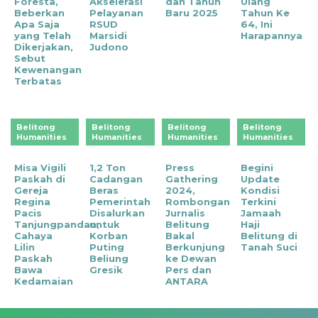
Foresta,
Akselerasi
dan Tahun
Ulang
Beberkan
Pelayanan
Baru 2025
Tahun Ke
Apa Saja
RSUD
64, Ini
yang Telah
Marsidi
Harapannya
Dikerjakan,
Judono
Sebut
Kewenangan
Terbatas
Belitong
Belitong
Belitong
Belitong
Humanities
Humanities
Humanities
Humanities
Misa Vigili
1,2 Ton
Press
Begini
Paskah di
Cadangan
Gathering
Update
Gereja
Beras
2024,
Kondisi
Regina
Pemerintah
Rombongan
Terkini
Pacis
Disalurkan
Jurnalis
Jamaah
Tanjungpandan,
untuk
Belitung
Haji
Cahaya
Korban
Bakal
Belitung di
Lilin
Puting
Berkunjung
Tanah Suci
Paskah
Beliung
ke Dewan
Bawa
Gresik
Pers dan
Kedamaian
ANTARA