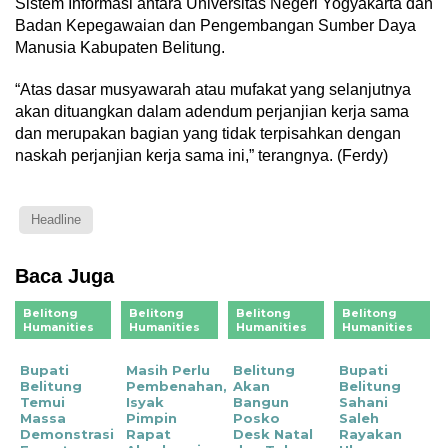
Sistem Informasi antara Universitas Negeri Yogyakarta dan
Badan Kepegawaian dan Pengembangan Sumber Daya
Manusia Kabupaten Belitung.
“Atas dasar musyawarah atau mufakat yang selanjutnya
akan dituangkan dalam adendum perjanjian kerja sama
dan merupakan bagian yang tidak terpisahkan dengan
naskah perjanjian kerja sama ini,” terangnya. (Ferdy)
Headline
Baca Juga
Belitong
Belitong
Belitong
Belitong
Humanities
Humanities
Humanities
Humanities
Bupati
Masih Perlu
Belitung
Bupati
Belitung
Pembenahan,
Akan
Belitung
Temui
Isyak
Bangun
Sahani
Massa
Pimpin
Posko
Saleh
Demonstrasi
Rapat
Desk Natal
Rayakan