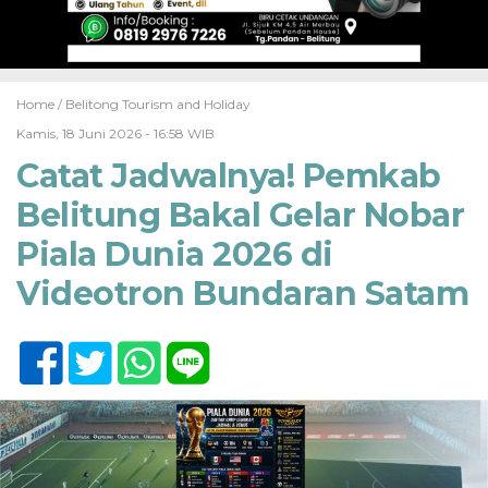
Home /
Belitong Tourism and Holiday
Kamis, 18 Juni 2026 - 16:58 WIB
Catat Jadwalnya! Pemkab
Belitung Bakal Gelar Nobar
Piala Dunia 2026 di
Videotron Bundaran Satam