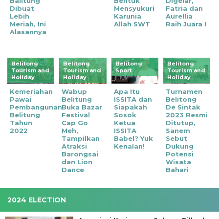
Balitung
Bentuk
Digelar,
Dibuat
Mensyukuri
Fatria dan
Lebih
Karunia
Aurellia
Meriah, Ini
Allah SWT
Raih Juara I
Alasannya
Belitong
Belitong
Belitong
Belitong
Tourism and
Tourism and
Sport
Tourism and
Holiday
Holiday
Holiday
Kemeriahan
Wabup
Apa Itu
Turnamen
Pawai
Belitung
ISSITA dan
Belitong
Pembangunan
Buka Bazar
Siapakah
De Sintak
Belitung
Festival
Sosok
2023 Resmi
Tahun
Cap Go
Ketua
Ditutup,
2022
Meh,
ISSITA
Sanem
Tampilkan
Babel? Yuk
Sebut
Atraksi
Kenalan!
Dukung
Barongsai
Potensi
dan Lion
Wisata
Dance
Bahari
2024 ELECTION