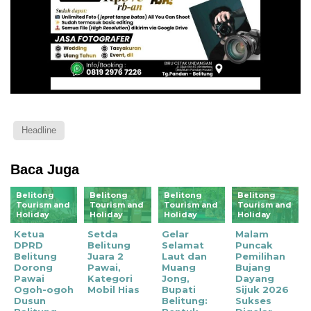
Headline
Baca Juga
Belitong
Belitong
Belitong
Belitong
Tourism and
Tourism and
Tourism and
Tourism and
Holiday
Holiday
Holiday
Holiday
Ketua
Setda
Gelar
Malam
DPRD
Belitung
Selamat
Puncak
Belitung
Juara 2
Laut dan
Pemilihan
Dorong
Pawai,
Muang
Bujang
Pawai
Kategori
Jong,
Dayang
Ogoh-ogoh
Mobil Hias
Bupati
Sijuk 2026
Dusun
Belitung:
Sukses