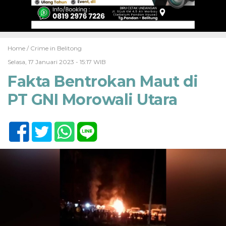
Home /
Crime in Belitong
Selasa, 17 Januari 2023 - 15:17 WIB
Fakta Bentrokan Maut di
PT GNI Morowali Utara