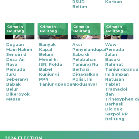
RSUD
Korban
Beltim
Crime in
Crime in
Crime in
Crime in
Belitong
Belitong
Belitong
Belitong
‎Dugaan
Banyak
‎Aksi
Wow!
Main Hakim
Kapal
Penyelundupan
Pemuda
Sendiri di
Belum
Sabu di
Jalan
Desa Air
Memiliki
Pelabuhan
Basuki
Raya,
ISR, Polda
Tanjung Ru
Rahmat
Pemuda
Babel
Berhasil
Tanjungpanda
Juru
Kunjungi
Digagalkan
Ini Simpan
Seberang
PPN
Polisi, Ini
Ratusan
Babak
Tanjungpandan
Modusnya!
Tablet
Belur
Tramadol
Dikeroyok
dan
Massa
Trihexyphenidy
Berhasil
Diciduk
Satpol PP
Belitung
2024 ELECTION