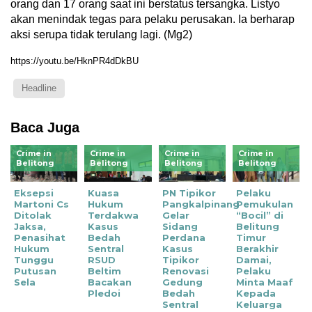
orang dan 17 orang saat ini berstatus tersangka. Listyo
akan menindak tegas para pelaku perusakan. Ia berharap
aksi serupa tidak terulang lagi. (Mg2)
https://youtu.be/HknPR4dDkBU
Headline
Baca Juga
Crime in
Crime in
Crime in
Crime in
Belitong
Belitong
Belitong
Belitong
Eksepsi
Kuasa
PN Tipikor
Pelaku
Martoni Cs
Hukum
Pangkalpinang
Pemukulan
Ditolak
Terdakwa
Gelar
“Bocil” di
Jaksa,
Kasus
Sidang
Belitung
Penasihat
Bedah
Perdana
Timur
Hukum
Sentral
Kasus
Berakhir
Tunggu
RSUD
Tipikor
Damai,
Putusan
Beltim
Renovasi
Pelaku
Sela
Bacakan
Gedung
Minta Maaf
Pledoi
Bedah
Kepada
Sentral
Keluarga