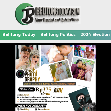
Belitong Today
Belitong Politics
2024 Election