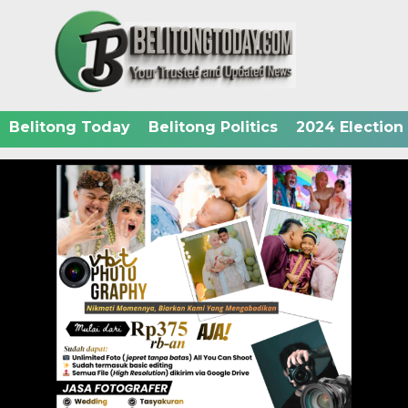
Belitong Today
Belitong Politics
2024 Election