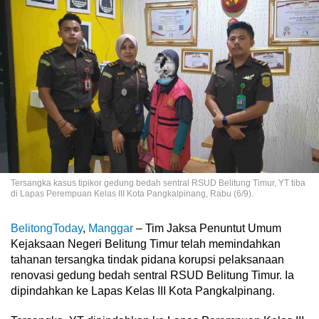
Tersangka kasus tipikor gedung bedah sentral RSUD Belitung Timur, YT tiba
di Lapas Perempuan Kelas III Kota Pangkalpinang, Rabu (6/9).
BelitongToday
,
Manggar
– Tim Jaksa Penuntut Umum
Kejaksaan Negeri Belitung Timur telah memindahkan
tahanan tersangka tindak pidana korupsi pelaksanaan
renovasi gedung bedah sentral RSUD Belitung Timur. Ia
dipindahkan ke Lapas Kelas III Kota Pangkalpinang.