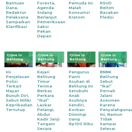
Bantuan
Foresta,
Pemuda Ini
RSUD
Dana,
Agenda
Malah
Beltim
Redaktur
Sidang
Konsumsi
Bacakan
Pelaksana
Berlanjut
Kratom
Pledoi
Sampaikan
Pemeriksaan
Klarifikasi
Saksi
Pekan
Depan
Crime in
Crime in
Crime in
Crime in
Belitong
Belitong
Belitong
Belitong
Ini
Kejari
Pengurus
BNNK
Penjelasan
Belitung
Panti
Belitung
Polisi
Timur
Asuhan di
Sebut
Terkait
Terima
Belitung Ini
“Ikal”
Mayat
Berkas
Setubuhi
Pernah
Bunuh Diri,
Perkara
Anak
Jalani
Sebut Miliki
“Ikal”
Asuhnya
Asesmen
Kepribadian
Laskar
Sendiri,
Karena
Tertutup
Pelangi,
Korban
Penyalahguna
Abdur
Diimingi
Ini, Namun
Kadir Janji
Uang
Tidak
Tangani
Rp100 Ribu
Sampai
Secara
Selesai