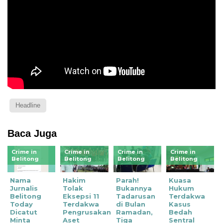
Headline
Baca Juga
Crime in
Crime in
Crime in
Crime in
Belitong
Belitong
Belitong
Belitong
Nama
Hakim
Parah!
Kuasa
Jurnalis
Tolak
Bukannya
Hukum
Belitong
Eksepsi 11
Tadarusan
Terdakwa
Today
Terdakwa
di Bulan
Kasus
Dicatut
Pengrusakan
Ramadan,
Bedah
Minta
Aset
Tiga
Sentral