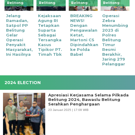
Belitong
Belitong
Belitong
Belitong
Jelang
Kejaksaan
BREAKING
Operasi
Ramadan,
Agung RI
NEWS!
Zebra
Satpol PP
Tetapkan
Dengan
Menumbing
Belitung
Suparta
Pengawalan
2023 di
Gelar
Sebagai
Ketat,
Polres
Operasi
Tersangka
Martoni CS
Belitung
Penyakit
Kasus
Dipindahkan
Timur
Masyarakat,
Tipikor PT.
ke Polda
Resmi
Ini Hasilnya
Timah Tbk
Babel
Berakhir,
Jaring 279
Pelanggar
2024 ELECTION
Apresiasi Kerjasama Selama Pilkada
Belitung 2024, Bawaslu Belitung
Serahkan Penghargaan
23 Januari 2025 | 17:08 WIB