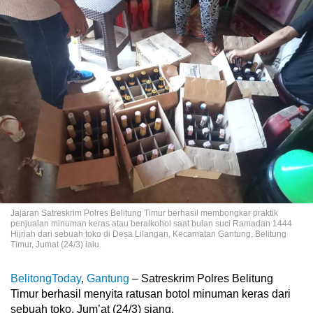
Jajaran Satreskrim Polres Belitung Timur berhasil membongkar praktik
penjualan minuman keras atau beralkohol saat bulan suci Ramadan 1444
Hijriah dari sebuah toko di Desa Lilangan, Kecamatan Gantung, Belitung
Timur, Jumat (24/3) lalu.
BelitongToday
,
Gantung
– Satreskrim Polres Belitung
Timur berhasil menyita ratusan botol minuman keras dari
sebuah toko, Jum’at (24/3) siang.