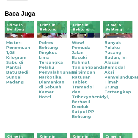
Baca Juga
Crime in
Crime in
Crime in
Crime in
Belitong
Belitong
Belitong
Belitong
Misteri
Polres
Wow!
Banyak
Penemuan
Belitung
Pemuda
Pelaku
1,05
Ringkus
Jalan
Pasang
Kilogram
Lima
Basuki
Badan, Ini
Sabu di
Tersangka
Rahmat
Alasan
Pantai
Pelaku
Tanjungpandan
Pemodal
Batu Bedil
Penyalahgunaan
Ini Simpan
Aksi
Sungai
Narkotika,
Ratusan
Penyelundupa
Padang
Diamankan
Tablet
Timah
di Sebuah
Tramadol
Urung
Kamar
dan
Tertangkap
Hotel
Trihexyphenidyl,
Berhasil
Diciduk
Satpol PP
Belitung
Crime in
Crime in
Crime in
Crime in