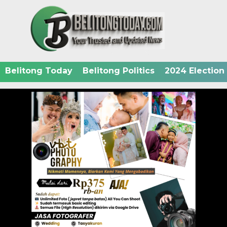
Belitong Today
Belitong Politics
2024 Election