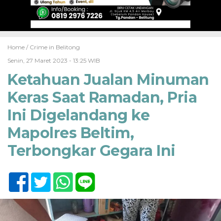
Home /
Crime in Belitong
Senin, 27 Maret 2023 - 13:25 WIB
Ketahuan Jualan Minuman
Keras Saat Ramadan, Pria
Ini Digelandang ke
Mapolres Beltim,
Terbongkar Gegara Ini