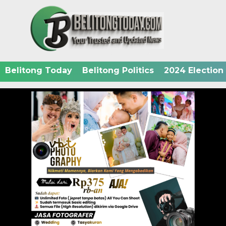
Belitong Today
Belitong Politics
2024 Election