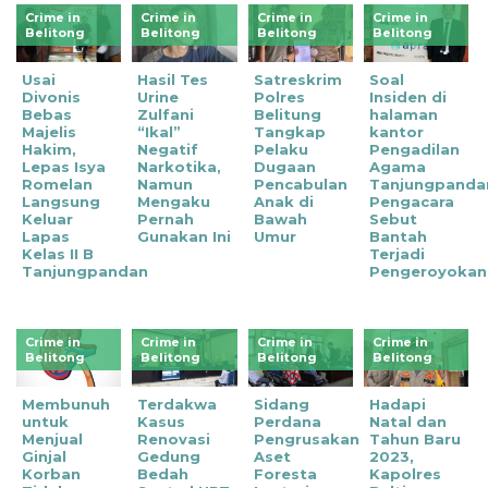
Crime in
Crime in
Crime in
Crime in
Belitong
Belitong
Belitong
Belitong
Usai
Hasil Tes
Satreskrim
Soal
Divonis
Urine
Polres
Insiden di
Bebas
Zulfani
Belitung
halaman
Majelis
“Ikal”
Tangkap
kantor
Hakim,
Negatif
Pelaku
Pengadilan
Lepas Isya
Narkotika,
Dugaan
Agama
Romelan
Namun
Pencabulan
Tanjungpanda
Langsung
Mengaku
Anak di
Pengacara
Keluar
Pernah
Bawah
Sebut
Lapas
Gunakan Ini
Umur
Bantah
Kelas II B
Terjadi
Tanjungpandan
Pengeroyokan
Crime in
Crime in
Crime in
Crime in
Belitong
Belitong
Belitong
Belitong
Membunuh
Terdakwa
Sidang
Hadapi
untuk
Kasus
Perdana
Natal dan
Menjual
Renovasi
Pengrusakan
Tahun Baru
Ginjal
Gedung
Aset
2023,
Korban
Bedah
Foresta
Kapolres