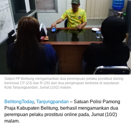
Satpol PP Belitung mengamankan dua perempuan pelaku prostitusi daring
berinisial CP (23) dan R (26) dari dua penginapan berbeda di seputaran
Kota Tanjungpandan, Jumat (10/2) malam.
BelitongToday
,
Tanjungpandan
– Satuan Polisi Pamong
Praja Kabupaten Belitung, berhasil mengamankan dua
perempuan pelaku prostitusi online pada, Jumat (10/2)
malam.