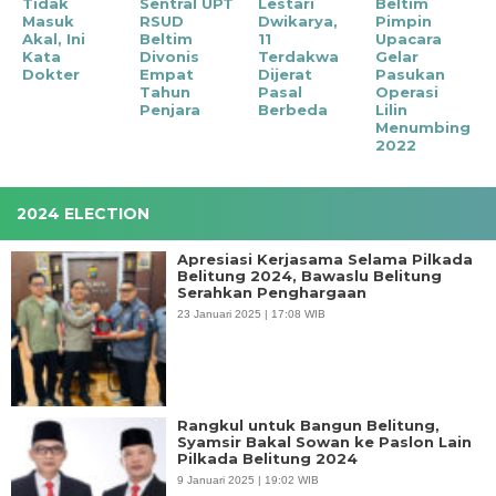
Tidak
Sentral UPT
Lestari
Beltim
Masuk
RSUD
Dwikarya,
Pimpin
Akal, Ini
Beltim
11
Upacara
Kata
Divonis
Terdakwa
Gelar
Dokter
Empat
Dijerat
Pasukan
Tahun
Pasal
Operasi
Penjara
Berbeda
Lilin
Menumbing
2022
2024 ELECTION
Apresiasi Kerjasama Selama Pilkada
Belitung 2024, Bawaslu Belitung
Serahkan Penghargaan
23 Januari 2025 | 17:08 WIB
Rangkul untuk Bangun Belitung,
Syamsir Bakal Sowan ke Paslon Lain
Pilkada Belitung 2024
9 Januari 2025 | 19:02 WIB